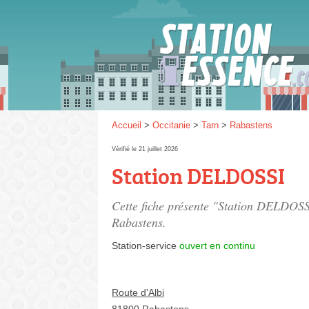
Gaz
SP 9
Accueil
>
Occitanie
>
Tarn
>
Rabastens
Vérifié le 21 juillet 2026
Station DELDOSSI
SP 9
Cette fiche présente "Station DELDOSSI
Rabastens.
Station-service
ouvert en continu
Route d'Albi