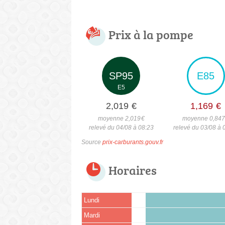
Prix à la pompe
SP95
E85
E5
2,019
€
1,169
€
moyenne 2,019
€
moyenne 0,84
relevé du 04/08 à 08:23
relevé du 03/08 à 
Source
prix-carburants.gouv.fr
Horaires
Lundi
Mardi