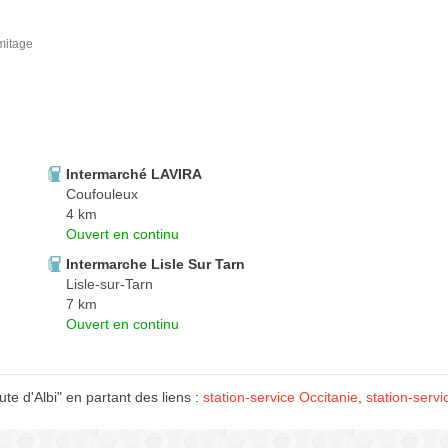
mitage
Intermarché LAVIRA
Coufouleux
4 km
Ouvert en continu
Intermarche Lisle Sur Tarn
Lisle-sur-Tarn
7 km
Ouvert en continu
e d'Albi" en partant des liens :
station-service Occitanie
,
station-servi