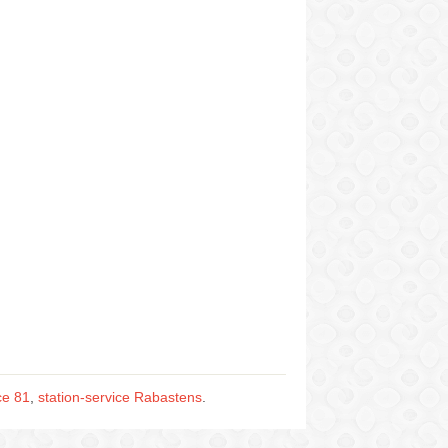
ce 81
,
station-service Rabastens
.