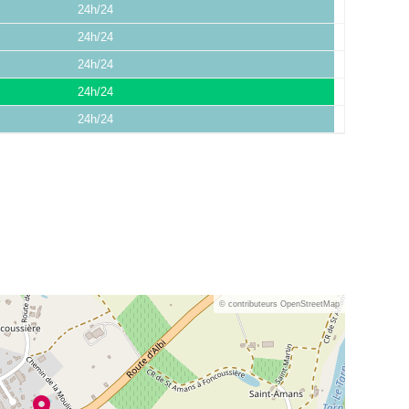
24h/24
24h/24
24h/24
24h/24
24h/24
© contributeurs OpenStreetMap