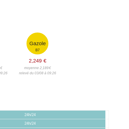
Gazole
B7
2,249
€
7
€
moyenne 2,189
€
09:26
relevé du 03/08 à 09:26
24h/24
24h/24