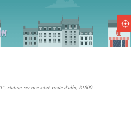
ole :
Disponible
Épuisé
8 :
Disponible
Épuisé
5 :
", station-service situé
route d'albi
, 81800
Disponible
Épuisé
Fe