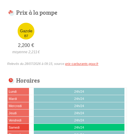
Prix à la pompe
Gazole
B7
2,200
€
moyenne 2,211
€
Relevés du 28/07/2026 à 09:15, source
prix-carburants.gouv.fr
Horaires
Lundi
24h/24
Mardi
24h/24
Mercredi
24h/24
Jeudi
24h/24
Vendredi
24h/24
Samedi
24h/24