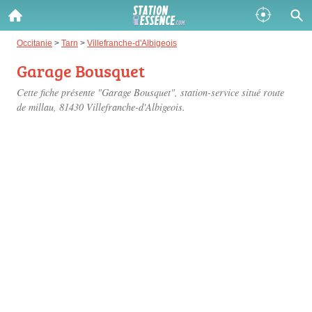
Gazole :
Occitanie
>
Tarn
>
Villefranche-d'Albigeois
Garage Bousquet
Disponible
Épuisé
Cette fiche présente "Garage Bousquet", station-service situé
route
SP 98 :
de millau
, 81430 Villefranche-d'Albigeois.
Disponible
Épuisé
SP 95 :
Disponible
Épuisé
Fermer