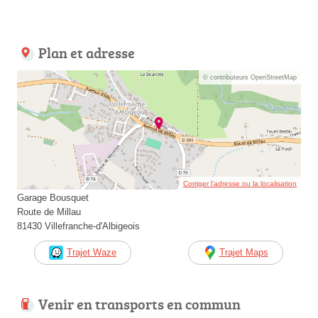
Plan et adresse
© contributeurs OpenStreetMap
Corriger l’adresse ou la localisation
Garage Bousquet
Route de Millau
81430 Villefranche-d'Albigeois
Trajet Waze
Trajet Maps
Venir en transports en commun