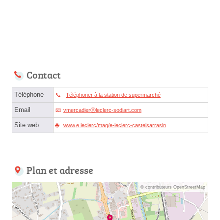
Contact
Téléphone
Téléphoner à la station de supermarché
Email
vmercadierⓐleclerc-sodiart.com
Site web
www.e.leclerc/mag/e-leclerc-castelsarrasin
Plan et adresse
© contributeurs OpenStreetMap