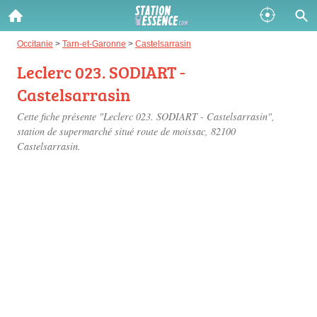
Gazole :
Occitanie
>
Tarn-et-Garonne
>
Castelsarrasin
Leclerc 023. SODIART -
Disponible
Épuisé
Castelsarrasin
SP 98 :
Cette fiche présente "Leclerc 023. SODIART - Castelsarrasin",
Disponible
Épuisé
station de supermarché situé
route de moissac
, 82100
Castelsarrasin.
SP 95 :
Disponible
Épuisé
Fermer