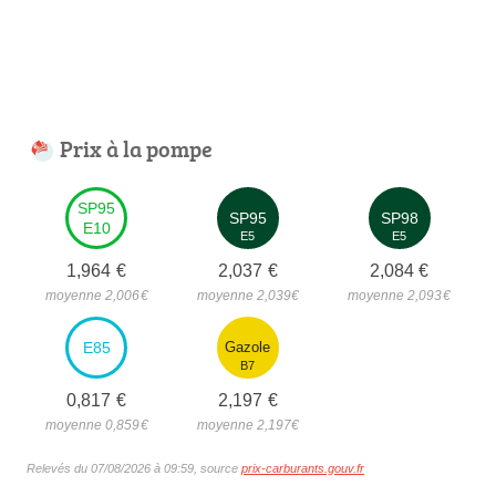
Prix à la pompe
SP95
SP95
SP98
E10
E5
E5
1,964
€
2,037
€
2,084
€
moyenne 2,006
€
moyenne 2,039
€
moyenne 2,093
€
E85
Gazole
B7
0,817
€
2,197
€
moyenne 0,859
€
moyenne 2,197
€
Relevés du 07/08/2026 à 09:59, source
prix-carburants.gouv.fr