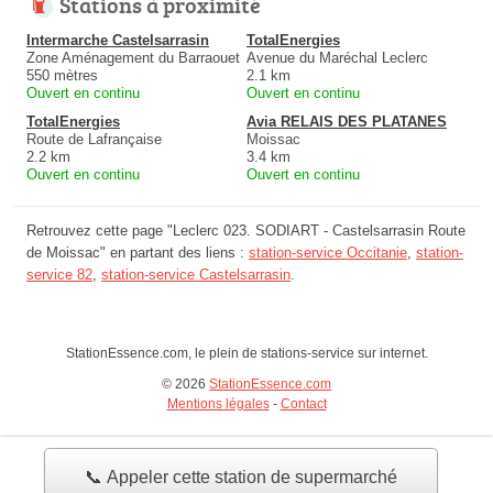
Stations à proximité
Intermarche Castelsarrasin
TotalEnergies
Zone Aménagement du Barraouet
Avenue du Maréchal Leclerc
550 mètres
2.1 km
Ouvert en continu
Ouvert en continu
TotalEnergies
Avia RELAIS DES PLATANES
Route de Lafrançaise
Moissac
2.2 km
3.4 km
Ouvert en continu
Ouvert en continu
Retrouvez cette page "Leclerc 023. SODIART - Castelsarrasin Route
de Moissac" en partant des liens :
station-service Occitanie
,
station-
service 82
,
station-service Castelsarrasin
.
StationEssence.com, le plein de stations-service sur internet.
© 2026
StationEssence.com
Mentions légales
-
Contact
📞 Appeler cette station de supermarché