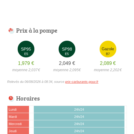
Prix à la pompe
SP95
SP98
Gazole
E5
E5
B7
1,979
€
2,049
€
2,089
€
moyenne 2,037
€
moyenne 2,095
€
moyenne 2,202
€
Relevés du 06/08/2026 à 08:34, source
prix-carburants.gouv.fr
Horaires
Lundi
24h/24
Mardi
24h/24
Mercredi
24h/24
Jeudi
24h/24