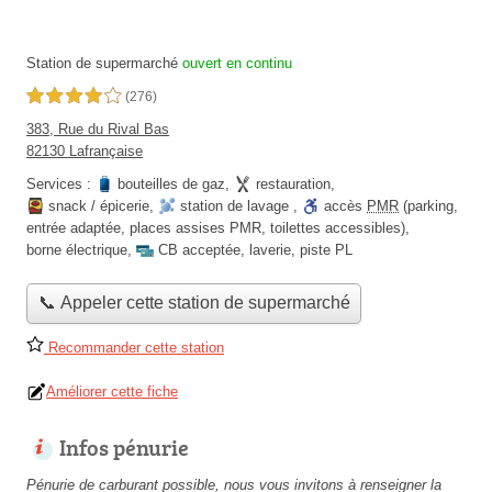
Station de supermarché
ouvert en continu
4,0 étoiles sur 5
(276)
383, Rue du Rival Bas
82130 Lafrançaise
Services :
bouteilles de gaz
,
restauration
,
snack / épicerie
,
station de lavage
,
accès
PMR
(parking,
entrée adaptée, places assises PMR, toilettes accessibles)
,
borne électrique
,
CB acceptée
,
laverie
,
piste PL
📞 Appeler cette station de supermarché
Recommander cette station
Améliorer cette fiche
Infos pénurie
Pénurie de carburant possible, nous vous invitons à renseigner la