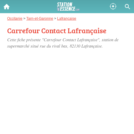
Gazole :
Occitanie
>
Tarn-et-Garonne
>
Lafrançaise
Carrefour Contact Lafrançaise
Disponible
Épuisé
Cette fiche présente "Carrefour Contact Lafrançaise", station de
SP 98 :
supermarché situé
rue du rival bas
, 82130 Lafrançaise.
Disponible
Épuisé
SP 95 :
Disponible
Épuisé
Fermer