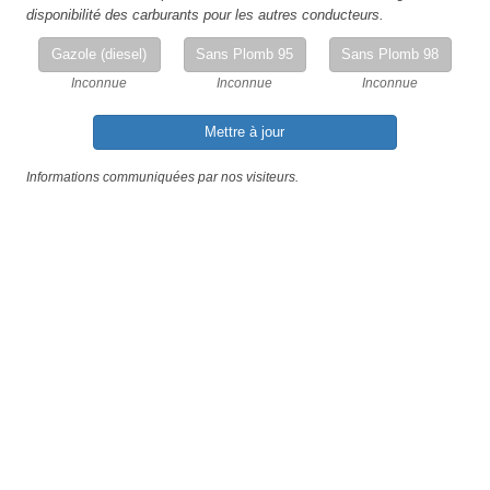
disponibilité des carburants pour les autres conducteurs.
Gazole (diesel)
Sans Plomb 95
Sans Plomb 98
Inconnue
Inconnue
Inconnue
Mettre à jour
Informations communiquées par nos visiteurs.