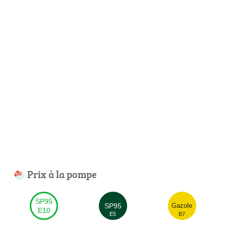
Prix à la pompe
SP95
SP95
Gazole
E10
E5
B7