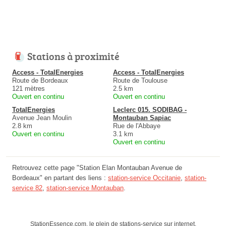
Stations à proximité
Access - TotalEnergies
Access - TotalEnergies
Route de Bordeaux
Route de Toulouse
121 mètres
2.5 km
Ouvert en continu
Ouvert en continu
TotalEnergies
Leclerc 015. SODIBAG -
Avenue Jean Moulin
Montauban Sapiac
2.8 km
Rue de l'Abbaye
Ouvert en continu
3.1 km
Ouvert en continu
Retrouvez cette page "Station Elan Montauban Avenue de
Bordeaux" en partant des liens :
station-service Occitanie
,
station-
service 82
,
station-service Montauban
.
StationEssence.com, le plein de stations-service sur internet.