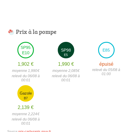
Prix à la pompe
SP95
SP98
E85
E10
E5
1,902
€
1,990
€
épuisé
relevé du 05/08 à
moyenne 1,990
€
moyenne 2,085
€
01:00
relevé du 06/08 à
relevé du 06/08 à
00:01
00:01
Gazole
B7
2,139
€
moyenne 2,224
€
relevé du 06/08 à
00:01
Source
prix-carburants.gouv.fr