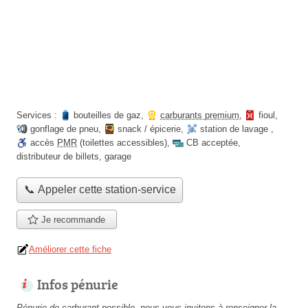
Services :
bouteilles de gaz
,
carburants premium
,
fioul
,
gonflage de pneu
,
snack / épicerie
,
station de lavage
,
accès
PMR
(toilettes accessibles)
,
CB acceptée
,
distributeur de billets
,
garage
📞 Appeler cette station-service
Je recommande
Améliorer cette fiche
Infos pénurie
Pénurie de carburant possible, nous vous invitons à renseigner la