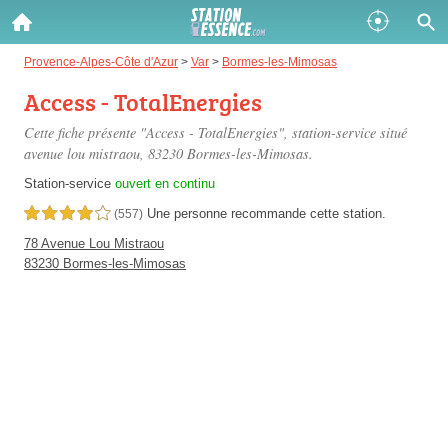
Gazole :
Provence-Alpes-Côte d'Azur
>
Var
>
Bormes-les-Mimosas
Access - TotalEnergies
Disponible
Épuisé
Cette fiche présente "Access - TotalEnergies", station-service situé
SP 98 :
avenue lou mistraou
, 83230 Bormes-les-Mimosas.
Disponible
Épuisé
Station-service
ouvert en continu
Une personne
recommande
cette station.
4,0 étoiles sur 5
(557)
SP 95 :
78 Avenue Lou Mistraou
Disponible
Épuisé
83230 Bormes-les-Mimosas
Fermer