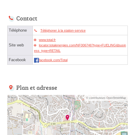
Contact
Téléphone
Téléphoner à la station-service
www.total.fr
Site web
locator.totalenergies.com/NF006746?type=FUELING&busin
ess_type=RETAIL
Facebook
facebook.com/Total
Plan et adresse
© contributeurs OpenStreetMap