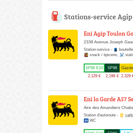
Stations-service Agi
Eni Agip Toulon G
2338 Avenue Joseph Gasq
Station-service
-
bouteill
snack / épicerie
,
stat
SP95 E10
SP98
Gazol
2,129
€
2,199
€
2,329
Eni la Garde A57 S
Aire des Amandiers Chabe
Station d'autoroute
-
carb
WC