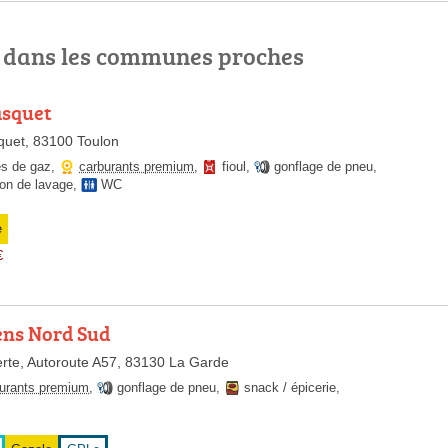
p dans les communes proches
asquet
uet, 83100 Toulon
es de gaz
,
carburants premium
,
fioul
,
gonflage de pneu
,
ion de lavage
,
WC
e
€
ens Nord Sud
rte, Autoroute A57, 83130 La Garde
urants premium
,
gonflage de pneu
,
snack / épicerie
,