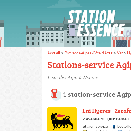
Gaz
SP 9
Accueil
>
Provence-Alpes-Côte d'Azur
>
Var
>
H
Stations-service Agi
SP 9
Liste des Agip à Hyères.
1 station-service Agi
Eni Hyeres - Zeraf
2 Avenue du Quinzième C
Station-service
-
bouteill