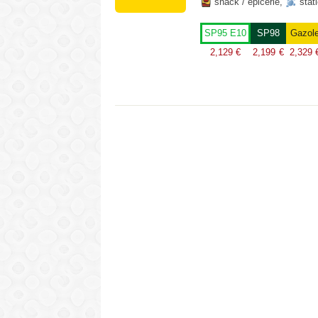
snack / épicerie
,
stat
SP95 E10
SP98
Gazol
2,129
€
2,199
€
2,329