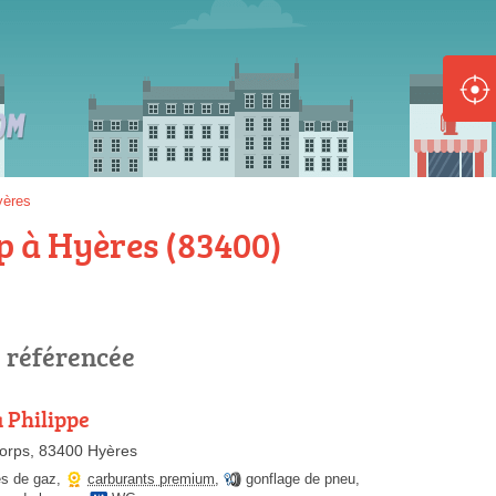
ole :
Disponible
Épuisé
8 :
yères
Disponible
Épuisé
p à Hyères (83400)
5 :
Disponible
Épuisé
p référencée
a Philippe
orps, 83400 Hyères
Fe
es de gaz
,
carburants premium
,
gonflage de pneu
,