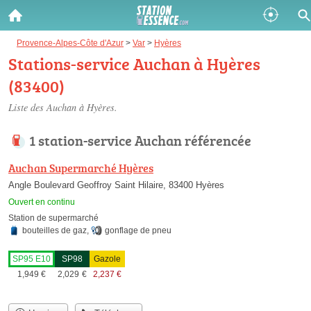
Gazole :
Provence-Alpes-Côte d'Azur
>
Var
>
Hyères
Stations-service Auchan à Hyères
Disponible
Épuisé
(83400)
SP 98 :
Liste des Auchan à Hyères.
Disponible
Épuisé
1 station-service Auchan référencée
SP 95 :
Auchan Supermarché Hyères
Disponible
Épuisé
Angle Boulevard Geoffroy Saint Hilaire, 83400 Hyères
Ouvert en continu
Station de supermarché
bouteilles de gaz
,
gonflage de pneu
SP95 E10
SP98
Gazole
Fermer
1,949
€
2,029
€
2,237
€