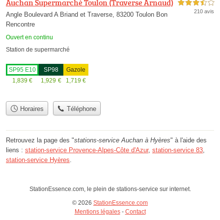
Auchan Supermarché Toulon (Traverse Arnaud)
3,5 étoiles sur 5
210 avis
Angle Boulevard A Briand et Traverse, 83200 Toulon Bon
Rencontre
Ouvert en continu
Station de supermarché
SP95 E10
SP98
Gazole
1,839
€
1,929
€
1,719
€
Horaires
Téléphone
Retrouvez la page des "
stations-service Auchan à Hyères
" à l'aide des
liens :
station-service Provence-Alpes-Côte d'Azur
,
station-service 83
,
station-service Hyères
.
StationEssence.com, le plein de stations-service sur internet.
© 2026
StationEssence.com
Mentions légales
-
Contact