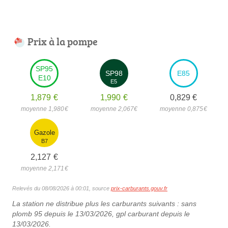
Prix à la pompe
SP95
SP98
E85
E10
E5
1,879
€
1,990
€
0,829
€
moyenne 1,980
€
moyenne 2,067
€
moyenne 0,875
€
Gazole
B7
2,127
€
moyenne 2,171
€
Relevés du 08/08/2026 à 00:01, source
prix-carburants.gouv.fr
La station ne distribue plus les carburants suivants : sans
plomb 95 depuis le 13/03/2026, gpl carburant depuis le
13/03/2026.