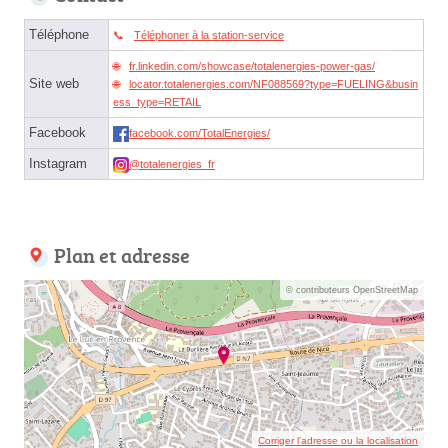
Téléphone
Téléphoner à la station-service
fr.linkedin.com/showcase/totalenergies-power-gas/
Site web
locator.totalenergies.com/NF088569?type=FUELING&busin
ess_type=RETAIL
Facebook
facebook.com/TotalEnergies/
Instagram
@totalenergies_fr
Plan et adresse
© contributeurs OpenStreetMap
Corriger l’adresse ou la localisation