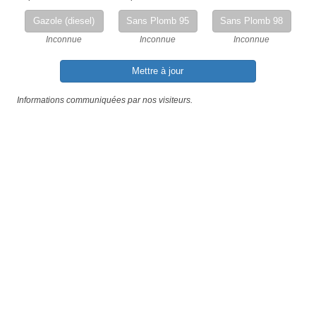
Gazole (diesel)
Sans Plomb 95
Sans Plomb 98
Inconnue
Inconnue
Inconnue
Mettre à jour
Informations communiquées par nos visiteurs.