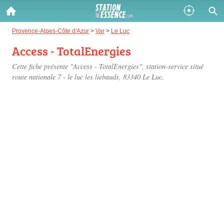
Gazole :
Provence-Alpes-Côte d'Azur
>
Var
>
Le Luc
Access - TotalEnergies
Disponible
Épuisé
Cette fiche présente "Access - TotalEnergies", station-service situé
SP 98 :
route nationale 7 - le luc les liebauds
, 83340 Le Luc.
Disponible
Épuisé
SP 95 :
Disponible
Épuisé
Fermer