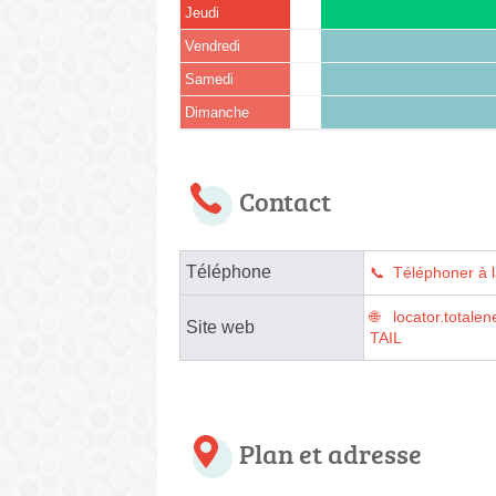
Jeudi
Vendredi
Samedi
Dimanche
Contact
Téléphone
Téléphoner à l
locator.tota
Site web
TAIL
Plan et adresse