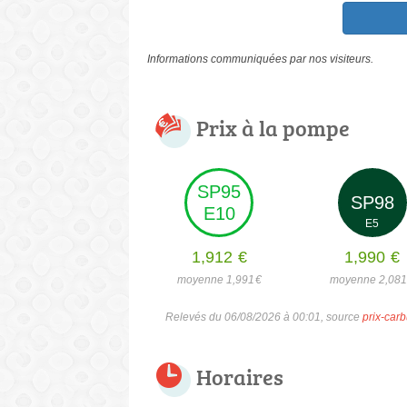
Informations communiquées par nos visiteurs.
Prix à la pompe
SP95
SP98
E10
E5
1,912
€
1,990
€
moyenne 1,991
€
moyenne 2,08
Relevés du 06/08/2026 à 00:01, source
prix-carb
Horaires