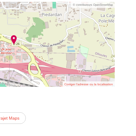
© contributeurs OpenStreetMap
Corriger l’adresse ou la localisation
rajet Maps