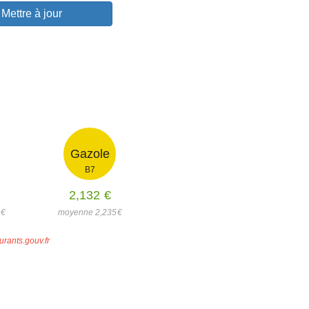
Mettre à jour
Gazole
B7
2,132
€
1
€
moyenne 2,235
€
urants.gouv.fr