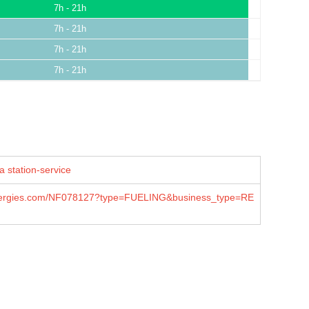
7h - 21h
7h - 21h
7h - 21h
7h - 21h
a station-service
lenergies.com/NF078127?type=FUELING&business_type=RE