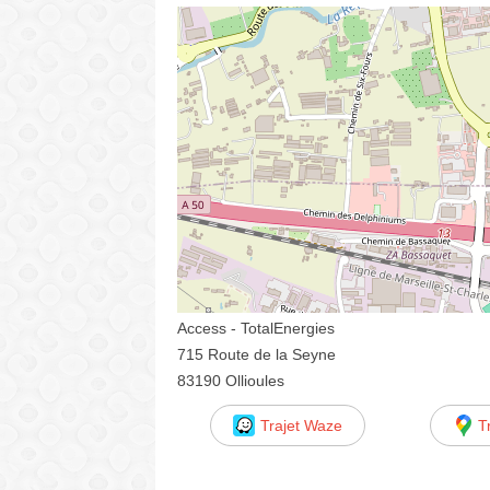
Access - TotalEnergies
715 Route de la Seyne
83190 Ollioules
Trajet Waze
T