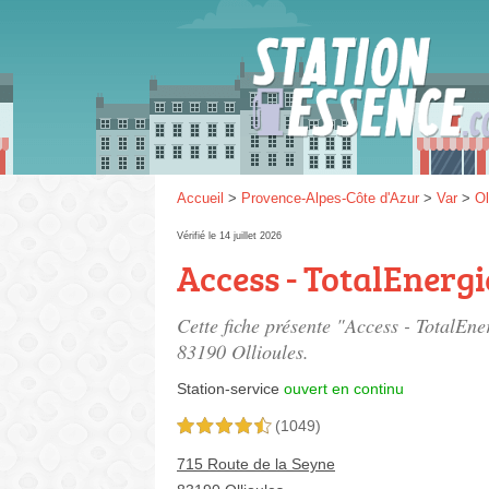
Gaz
SP 9
Accueil
>
Provence-Alpes-Côte d'Azur
>
Var
>
Ol
Vérifié le 14 juillet 2026
Access - TotalEnergi
SP 9
Cette fiche présente "Access - TotalEne
83190 Ollioules.
Station-service
ouvert en continu
(1049)
4,5 étoiles sur 5
715 Route de la Seyne