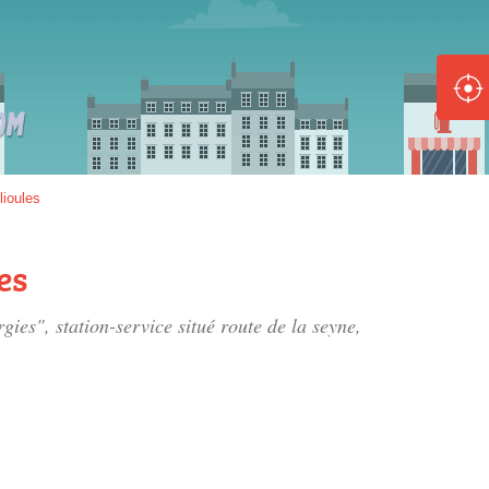
ole :
Disponible
Épuisé
8 :
lioules
Disponible
Épuisé
es
5 :
rgies", station-service situé
route de la seyne
,
Disponible
Épuisé
Fe