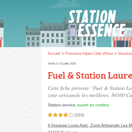
Gaz
SP 9
Accueil
>
Provence-Alpes-Côte d'Azur
>
Vauclus
Vérifié le 15 juillet 2026
Fuel & Station Laur
SP 9
Cette fiche présente "Fuel & Station La
zone artisanale les meillères
, 84160 Ca
Station-service
ouvert en continu
(254)
4,0 étoiles sur 5
4 Impasse Louis Astic, Zone Artisanale Les M