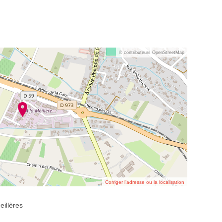
© contributeurs OpenStreetMap
Corriger l’adresse ou la localisation
eillères