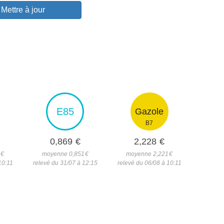
Mettre à jour
E85
Gazole
B7
0,869
€
2,228
€
3
€
moyenne 0,851
€
moyenne 2,221
€
10:11
relevé du 31/07 à 12:15
relevé du 06/08 à 10:11