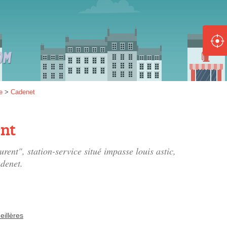
ole :
Disponible
Épuisé
8 :
e
>
Cadenet
Disponible
Épuisé
ent
5 :
urent", station-service situé
impasse louis astic,
Disponible
Épuisé
denet.
eillères
Fe