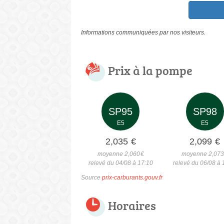
Informations communiquées par nos visiteurs.
Prix à la pompe
SP95
SP98
E5
E5
2,035
€
2,099
€
moyenne 2,060
€
moyenne 2,07
relevé du 04/08 à 17:10
relevé du 06/08 à 
Source
prix-carburants.gouv.fr
Horaires