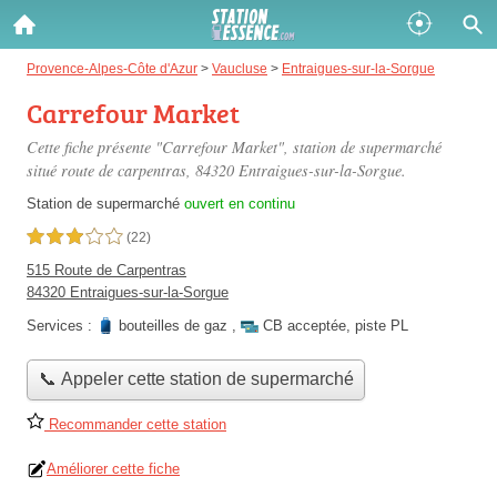
Gazole :
Provence-Alpes-Côte d'Azur
>
Vaucluse
>
Entraigues-sur-la-Sorgue
Carrefour Market
Disponible
Épuisé
Cette fiche présente "Carrefour Market", station de supermarché
SP 98 :
situé
route de carpentras
, 84320 Entraigues-sur-la-Sorgue.
Disponible
Épuisé
Station de supermarché
ouvert en continu
3,0 étoiles sur 5
(22)
SP 95 :
515 Route de Carpentras
Disponible
Épuisé
84320 Entraigues-sur-la-Sorgue
Services :
bouteilles de gaz
,
CB acceptée
,
piste PL
📞 Appeler cette station de supermarché
Recommander cette station
Fermer
Améliorer cette fiche