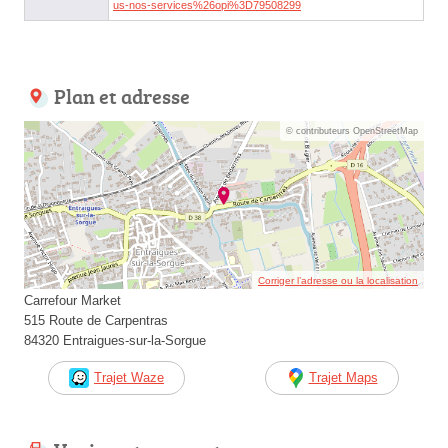
us-nos-services%26opi%3D79508299
Plan et adresse
© contributeurs OpenStreetMap
Corriger l’adresse ou la localisation
Carrefour Market
515 Route de Carpentras
84320 Entraigues-sur-la-Sorgue
Trajet Waze
Trajet Maps