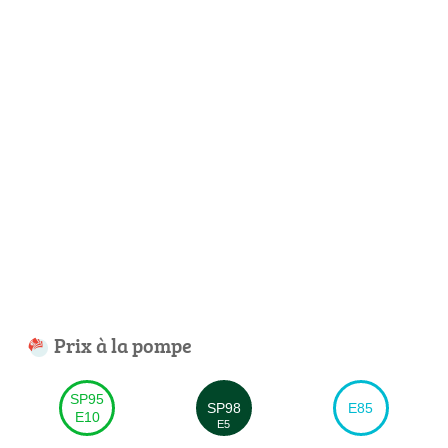
Prix à la pompe
SP95
SP98
E85
E10
E5