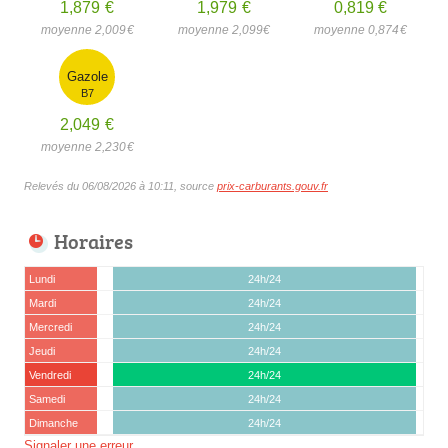
1,879
€
1,979
€
0,819
€
moyenne 2,009
€
moyenne 2,099
€
moyenne 0,874
€
Gazole
B7
2,049
€
moyenne 2,230
€
Relevés du 06/08/2026 à 10:11, source
prix-carburants.gouv.fr
Horaires
Lundi
24h/24
Mardi
24h/24
Mercredi
24h/24
Jeudi
24h/24
Vendredi
24h/24
Samedi
24h/24
Dimanche
24h/24
Signaler une erreur