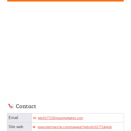
Contact
Email
pdv01771ⓐmousquetaires.com
Site web
www.intermarche.com/magasin?pdvref=01771&gmb