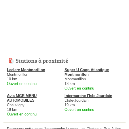
Stations à proximité
Leclerc Montmorillon
Super U Coop Atlantique
Montmorillon
Montmorillon
10 km
Montmorillon
Ouvert en continu
13 km
Ouvert en continu
Avia MGR MENU
Intermarche l'Isle Jourdain
AUTOMOBILES
L'Isle-Jourdain
Chauvigny
19 km
19 km
Ouvert en continu
Ouvert en continu
Retrouvez cette page "Intermarche Lussac Les Chateaux Rue Julien