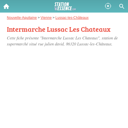
Gazole :
Nouvelle-Aquitaine
>
Vienne
>
Lussac-les-Châteaux
Intermarche Lussac Les Chateaux
Disponible
Épuisé
Cette fiche présente "Intermarche Lussac Les Chateaux", station de
SP 98 :
supermarché situé
rue julien david
, 86320 Lussac-les-Châteaux.
Disponible
Épuisé
SP 95 :
Disponible
Épuisé
Fermer