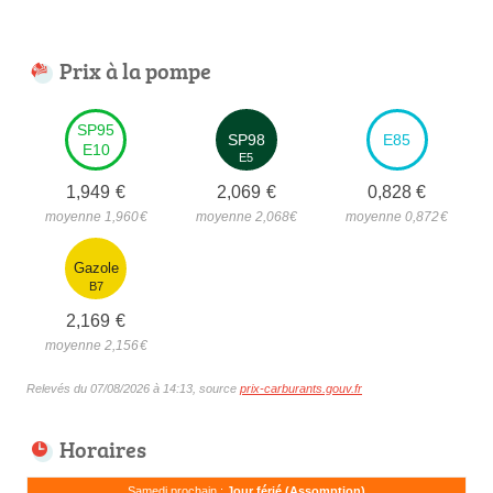
Prix à la pompe
SP95
SP98
E85
E10
E5
1,949
€
2,069
€
0,828
€
moyenne 1,960
€
moyenne 2,068
€
moyenne 0,872
€
Gazole
B7
2,169
€
moyenne 2,156
€
Relevés du 07/08/2026 à 14:13, source
prix-carburants.gouv.fr
Horaires
Samedi prochain :
Jour férié (Assomption)