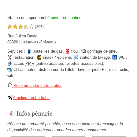
Station de supermarché
ouvert en continu
3,5 étoiles sur 5
(396)
Rue Julien David
86320 Lussac-les-Châteaux
Services :
bouteilles de gaz
,
fioul
,
gonflage de pneu
,
restauration
,
snack / épicerie
,
station de lavage
,
WC
,
accès
PMR
(entrée adaptée, toilettes accessibles)
,
CB acceptée
,
distributeur de billets
,
laverie
,
piste PL
,
relais colis
,
wifi
Recommander cette station
Améliorer cette fiche
Infos pénurie
Pénurie de carburant possible, nous vous invitons à renseigner la
disponibilité des carburants pour les autres conducteurs.