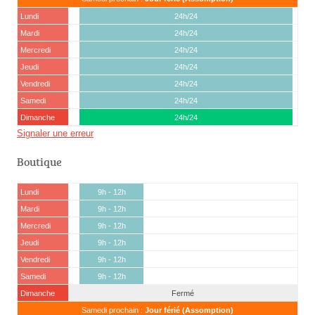
Lundi
24h/24
Mardi
24h/24
Mercredi
24h/24
Jeudi
24h/24
Vendredi
24h/24
Samedi
24h/24
Dimanche
24h/24
Signaler une erreur
Boutique
Lundi
9h - 12h
Mardi
9h - 12h
Mercredi
9h - 12h
Jeudi
9h - 12h
Vendredi
9h - 12h
Samedi
9h - 12h
Dimanche
Fermé
Samedi prochain :
Jour férié (Assomption)