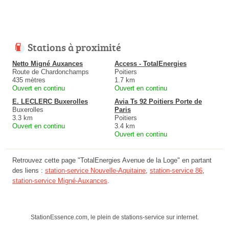
Stations à proximité
Netto Migné Auxances
Access - TotalEnergies
Route de Chardonchamps
Poitiers
435 mètres
1.7 km
Ouvert en continu
Ouvert en continu
E. LECLERC Buxerolles
Avia Ts 92 Poitiers Porte de
Buxerolles
Paris
3.3 km
Poitiers
Ouvert en continu
3.4 km
Ouvert en continu
Retrouvez cette page "TotalEnergies Avenue de la Loge" en partant
des liens :
station-service Nouvelle-Aquitaine
,
station-service 86
,
station-service Migné-Auxances
.
StationEssence.com, le plein de stations-service sur internet.