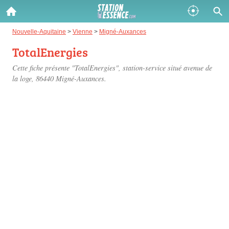
Gazole :
Nouvelle-Aquitaine
>
Vienne
>
Migné-Auxances
TotalEnergies
Disponible
Épuisé
Cette fiche présente "TotalEnergies", station-service situé
avenue de
SP 98 :
la loge
, 86440 Migné-Auxances.
Disponible
Épuisé
SP 95 :
Disponible
Épuisé
Fermer