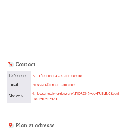
Contact
Téléphone
Téléphoner à la station-service
Email
sravetⓐrenault-sacoa.com
locator.totalenergies.com/NF007234?type=FUELING&busin
Site web
ess_type=RETAIL
Plan et adresse