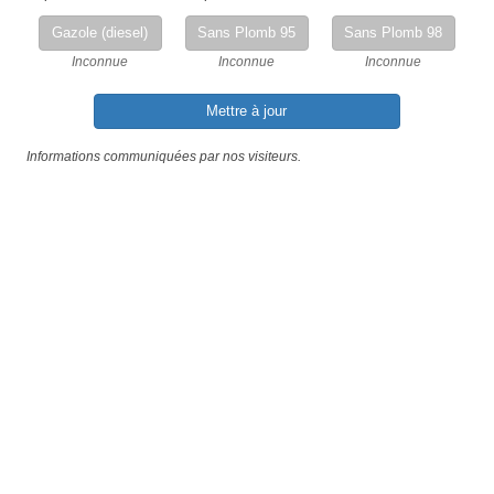
Gazole (diesel)
Sans Plomb 95
Sans Plomb 98
Inconnue
Inconnue
Inconnue
Mettre à jour
Informations communiquées par nos visiteurs.