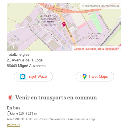
© contributeurs OpenStreetMap
Corriger l’adresse ou la localisation
TotalEnergies
21 Avenue de la Loge
86440 Migné-Auxances
Trajet Waze
Trajet Maps
Venir en transports en commun
En bus
Ligne 110, à 173 m
Arrêt MIGNE AUX Les Portes d'Auxances - 4 Avenue de la Loge
Voir tout