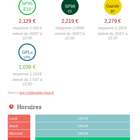
SP95
SP98
Gazole
E10
E5
B7
2,129
€
2,219
€
2,279
€
moyenne 2,001
€
moyenne 2,099
€
moyenne 2,185
€
relevé du 30/07 à
relevé du 30/07 à
relevé du 30/07 à
22:00
22:00
22:00
GPLc
LPG
1,039
€
moyenne 1,102
€
relevé du 17/07 à
22:00
Source
prix-carburants.gouv.fr
Horaires
Lundi
24h/24
Mardi
24h/24
Mercredi
24h/24