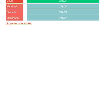
Jeudi
24h/24
Vendredi
24h/24
Samedi
24h/24
Dimanche
24h/24
Signaler une erreur