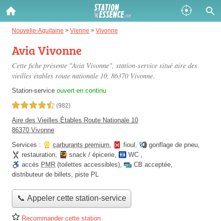
Gazole :
Nouvelle-Aquitaine
>
Vienne
>
Vivonne
Avia Vivonne
Disponible
Épuisé
Cette fiche présente "Avia Vivonne", station-service situé
aire des
SP 98 :
vieilles étables route nationale 10
, 86370 Vivonne.
Disponible
Épuisé
Station-service
ouvert en continu
4,5 étoiles sur 5
(982)
SP 95 :
Aire des Vieilles Étables Route Nationale 10
Disponible
Épuisé
86370 Vivonne
Services :
carburants premium
,
fioul
,
gonflage de pneu
,
restauration
,
snack / épicerie
,
WC
,
accès
PMR
(toilettes accessibles)
,
CB acceptée
,
distributeur de billets
,
piste PL
Fermer
📞 Appeler cette station-service
Recommander cette station