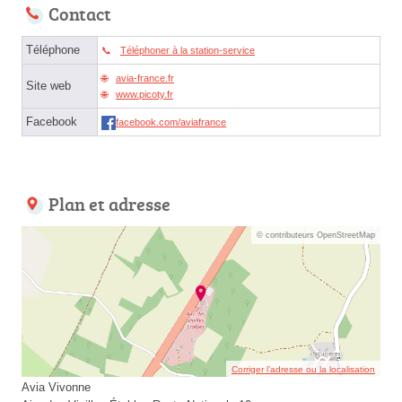
Contact
Téléphone
Téléphoner à la station-service
avia-france.fr
Site web
www.picoty.fr
Facebook
facebook.com/aviafrance
Plan et adresse
© contributeurs OpenStreetMap
Corriger l’adresse ou la localisation
Avia Vivonne