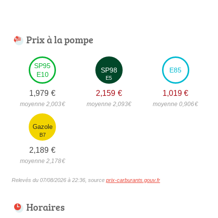
Prix à la pompe
SP95
SP98
E85
E10
E5
1,979
€
2,159
€
1,019
€
moyenne 2,003
€
moyenne 2,093
€
moyenne 0,906
€
Gazole
B7
2,189
€
moyenne 2,178
€
Relevés du 07/08/2026 à 22:36, source
prix-carburants.gouv.fr
Horaires