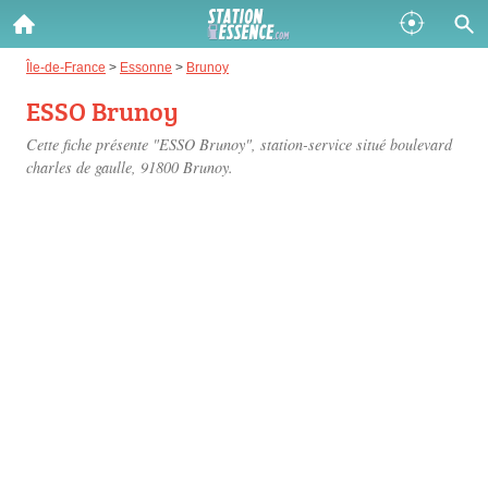
Gazole :
Île-de-France
>
Essonne
>
Brunoy
ESSO Brunoy
Disponible
Épuisé
Cette fiche présente "ESSO Brunoy", station-service situé
boulevard
SP 98 :
charles de gaulle
, 91800 Brunoy.
Disponible
Épuisé
SP 95 :
Disponible
Épuisé
Fermer