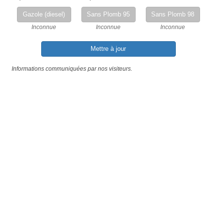
Gazole (diesel)
Sans Plomb 95
Sans Plomb 98
Inconnue
Inconnue
Inconnue
Mettre à jour
Informations communiquées par nos visiteurs.