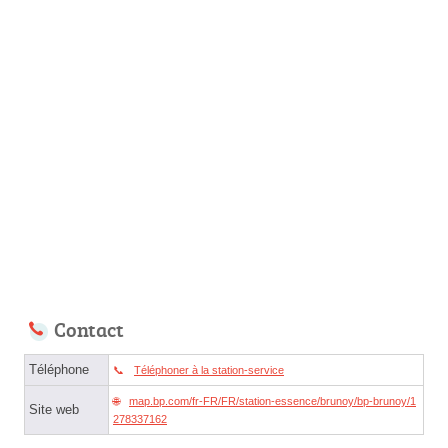
Contact
Téléphone
Téléphoner à la station-service
map.bp.com/fr-FR/FR/station-essence/brunoy/bp-brunoy/1
Site web
278337162