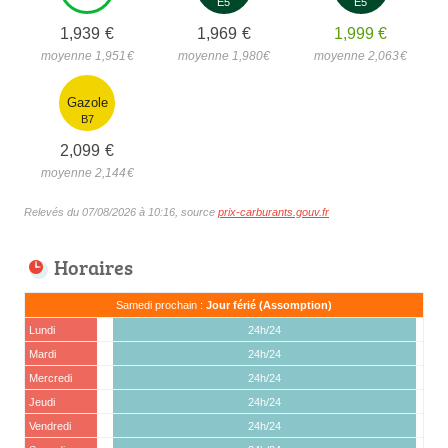
E5
E5
1,939
€
1,969
€
1,999
€
moyenne 1,951
€
moyenne 1,980
€
moyenne 2,063
€
Gazole
B7
2,099
€
moyenne 2,144
€
Relevés du 07/08/2026 à 10:16, source
prix-carburants.gouv.fr
Horaires
Samedi prochain :
Jour férié (Assomption)
Lundi
24h/24
Mardi
24h/24
Mercredi
24h/24
Jeudi
24h/24
Vendredi
24h/24