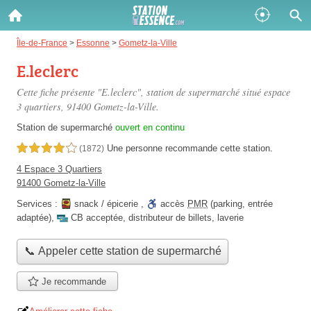
Gazole :
Île-de-France
>
Essonne
>
Gometz-la-Ville
E.leclerc
Disponible
Épuisé
Cette fiche présente "E.leclerc", station de supermarché situé
espace
SP 98 :
3 quartiers
, 91400 Gometz-la-Ville.
Disponible
Épuisé
Station de supermarché
ouvert en continu
Une personne
recommande
cette station.
4,0 étoiles sur 5
(1872)
SP 95 :
4 Espace 3 Quartiers
Disponible
Épuisé
91400 Gometz-la-Ville
Services :
snack / épicerie
,
accès
PMR
(parking, entrée
adaptée)
,
CB acceptée
,
distributeur de billets
,
laverie
📞 Appeler cette station de supermarché
Fermer
Je recommande