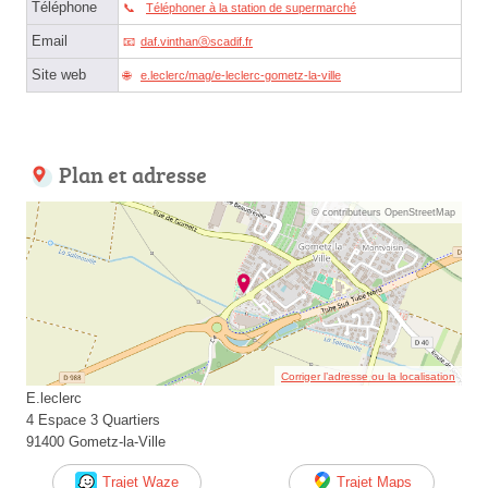
Téléphone
Téléphoner à la station de supermarché
Email
daf.vinthanⓐscadif.fr
Site web
e.leclerc/mag/e-leclerc-gometz-la-ville
Plan et adresse
© contributeurs OpenStreetMap
Corriger l’adresse ou la localisation
E.leclerc
4 Espace 3 Quartiers
91400 Gometz-la-Ville
Trajet Waze
Trajet Maps