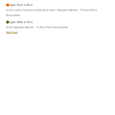
Ligne 4219, à 84 m
Arrêt Centre Commercial Moulin à Vent / Salvador Allende - 73 Rue Pierre
Brossolette
Ligne 4280, à 79 m
Arrêt Salvador Allende - 73 Rue Pierre Brossolette
Voir tout