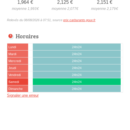
1,964
€
2,125
€
2,151
€
moyenne 1,993
€
moyenne 2,077
€
moyenne 2,179
€
Relevés du 08/08/2026 à 07:51, source
prix-carburants.gouv.fr
Horaires
Lundi
24h/24
Mardi
24h/24
Mercredi
24h/24
Jeudi
24h/24
Vendredi
24h/24
Samedi
24h/24
Dimanche
24h/24
Signaler une erreur