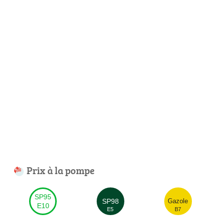
Prix à la pompe
SP95
SP98
Gazole
E10
E5
B7