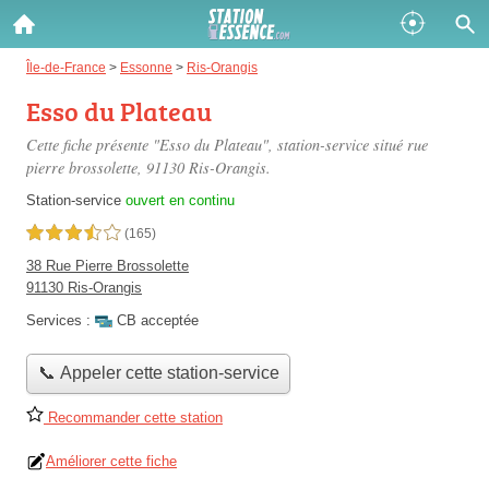
Gazole :
Île-de-France
>
Essonne
>
Ris-Orangis
Esso du Plateau
Disponible
Épuisé
Cette fiche présente "Esso du Plateau", station-service situé
rue
SP 98 :
pierre brossolette
, 91130 Ris-Orangis.
Disponible
Épuisé
Station-service
ouvert en continu
3,5 étoiles sur 5
(165)
SP 95 :
38 Rue Pierre Brossolette
Disponible
Épuisé
91130 Ris-Orangis
Services :
CB acceptée
📞 Appeler cette station-service
Recommander cette station
Fermer
Améliorer cette fiche