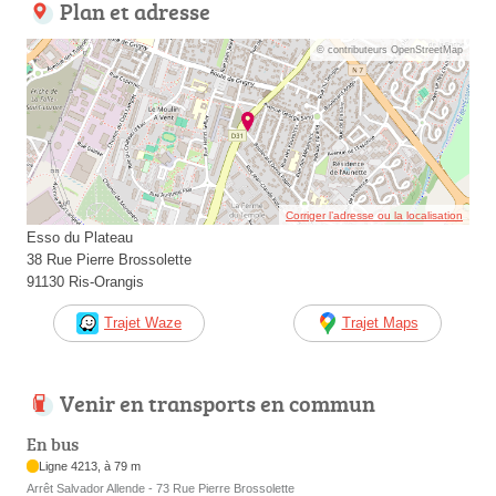
Plan et adresse
© contributeurs OpenStreetMap
Corriger l’adresse ou la localisation
Esso du Plateau
38 Rue Pierre Brossolette
91130 Ris-Orangis
Trajet Waze
Trajet Maps
Venir en transports en commun
En bus
Ligne 4213, à 79 m
Arrêt Salvador Allende - 73 Rue Pierre Brossolette