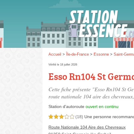
Gaz
SP 9
Accueil
>
Île-de-France
>
Essonne
>
Saint-Germa
Vérifié le 18 juillet 2026
Esso Rn104 St Germ
SP 9
Cette fiche présente "Esso Rn104 St Ge
route nationale 104 aire des chevreaux
Station d'autoroute
ouvert en continu
(18)
Une personne
recomman
3,0 étoiles sur 5
Route Nationale 104 Aire des Chevreaux