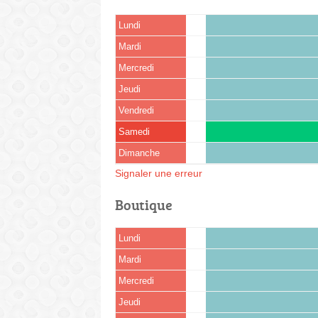
Lundi
Mardi
Mercredi
Jeudi
Vendredi
Samedi
Dimanche
Signaler une erreur
Boutique
Lundi
Mardi
Mercredi
Jeudi