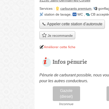
91250 Saint-Germain-lès-Corbeil
Services :
carburants premium
,
gonfla
station de lavage
,
WC
,
CB accepté
📞 Appeler cette station d'autoroute
Je recommande
Améliorer cette fiche
Infos pénurie
Pénurie de carburant possible, nous vous
pour les autres conducteurs.
Gazole
(diesel)
Inconnue