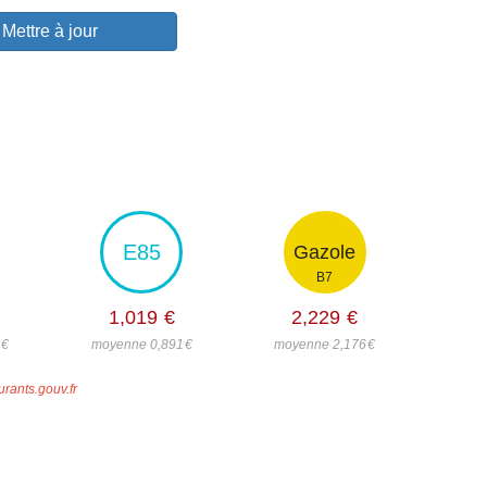
Mettre à jour
E85
Gazole
B7
1,019
€
2,229
€
4
€
moyenne 0,891
€
moyenne 2,176
€
urants.gouv.fr