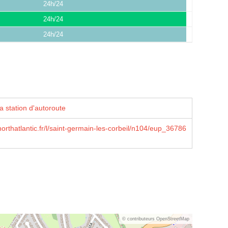
24h/24
24h/24
24h/24
a station d'autoroute
northatlantic.fr/l/saint-germain-les-corbeil/n104/eup_36786
© contributeurs OpenStreetMap