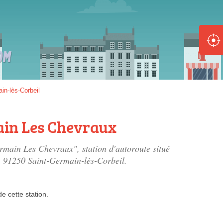
ole :
Disponible
Épuisé
8 :
in-lès-Corbeil
Disponible
Épuisé
ain Les Chevraux
5 :
rmain Les Chevraux", station d'autoroute situé
Disponible
Épuisé
, 91250 Saint-Germain-lès-Corbeil.
de
cette station.
Fe