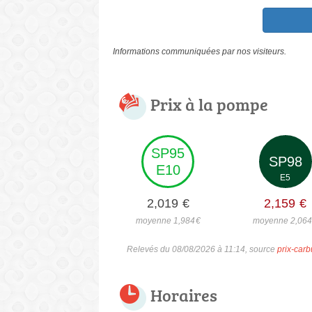
Informations communiquées par nos visiteurs.
Prix à la pompe
SP95
SP98
E10
E5
2,019
€
2,159
€
moyenne 1,984
€
moyenne 2,06
Relevés du 08/08/2026 à 11:14, source
prix-carb
Horaires