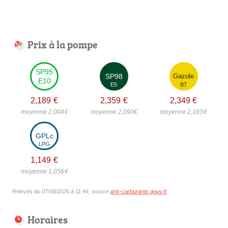
Prix à la pompe
SP95
SP98
Gazole
E10
E5
B7
2,189
€
2,359
€
2,349
€
moyenne 2,004
€
moyenne 2,090
€
moyenne 2,183
€
GPLc
LPG
1,149
€
moyenne 1,056
€
Relevés du 07/08/2026 à 11:44, source
prix-carburants.gouv.fr
Horaires