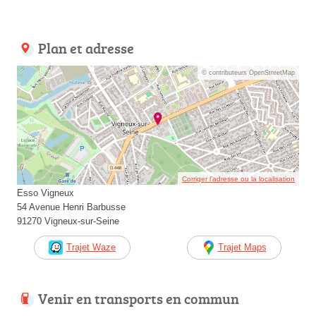
Plan et adresse
© contributeurs OpenStreetMap
Corriger l’adresse ou la localisation
Esso Vigneux
54 Avenue Henri Barbusse
91270 Vigneux-sur-Seine
Trajet Waze
Trajet Maps
Venir en transports en commun