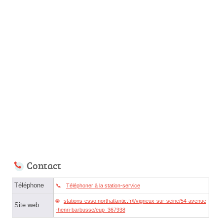
Contact
Téléphone
Téléphoner à la station-service
stations-esso.northatlantic.fr/l/vigneux-sur-seine/54-avenue
Site web
-henri-barbusse/eup_367938