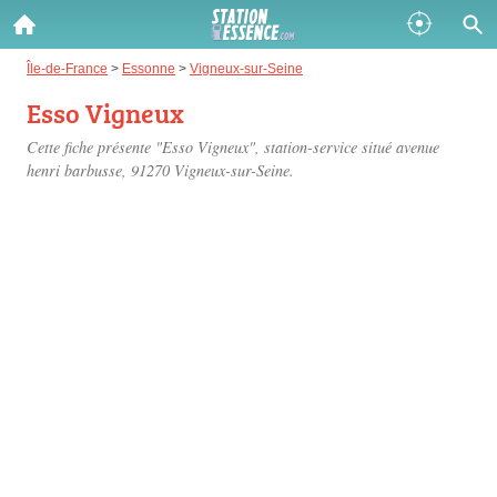
Gazole :
Île-de-France
>
Essonne
>
Vigneux-sur-Seine
Esso Vigneux
Disponible
Épuisé
Cette fiche présente "Esso Vigneux", station-service situé
avenue
SP 98 :
henri barbusse
, 91270 Vigneux-sur-Seine.
Disponible
Épuisé
SP 95 :
Disponible
Épuisé
Fermer