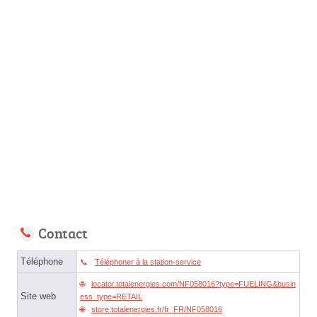
Contact
Téléphone
Téléphoner à la station-service
locator.totalenergies.com/NF058016?type=FUELING&busin
Site web
ess_type=RETAIL
store.totalenergies.fr/fr_FR/NF058016