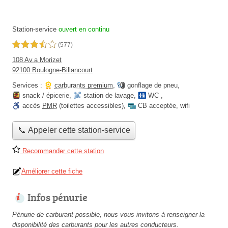
Station-service
ouvert en continu
3,5 étoiles sur 5
(577)
108 Av.a Morizet
92100 Boulogne-Billancourt
Services :
carburants premium
,
gonflage de pneu
,
snack / épicerie
,
station de lavage
,
WC
,
accès
PMR
(toilettes accessibles)
,
CB acceptée
,
wifi
📞 Appeler cette station-service
Recommander cette station
Améliorer cette fiche
Infos pénurie
Pénurie de carburant possible, nous vous invitons à renseigner la
disponibilité des carburants pour les autres conducteurs.