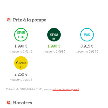
Prix à la pompe
SP95
SP98
E85
E10
E5
1,990
€
1,990
€
0,915
€
moyenne 2,014
€
moyenne 2,091
€
moyenne 0,919
€
Gazole
B7
2,250
€
moyenne 2,232
€
Relevés du 08/08/2026 à 01:00, source
prix-carburants.gouv.fr
Horaires