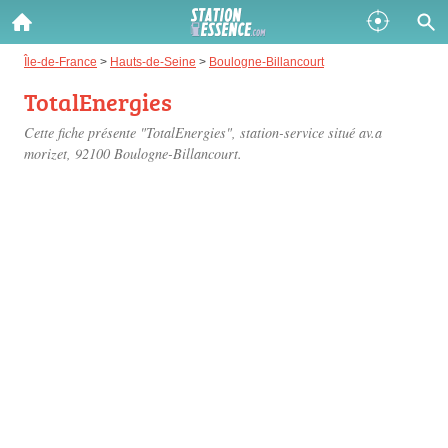
Gazole :
Île-de-France
>
Hauts-de-Seine
>
Boulogne-Billancourt
TotalEnergies
Disponible
Épuisé
Cette fiche présente "TotalEnergies", station-service situé
av.a
SP 98 :
morizet
, 92100 Boulogne-Billancourt.
Disponible
Épuisé
SP 95 :
Disponible
Épuisé
Fermer