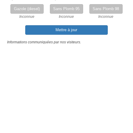
Gazole (diesel)
Sans Plomb 95
Sans Plomb 98
Inconnue
Inconnue
Inconnue
Mettre à jour
Informations communiquées par nos visiteurs.