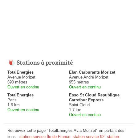
Stations à proximité
TotalEnergies
Elan Carburants Morizet
Avenue Morizet
Avenue André Morizet
690 mètres
955 mètres
Ouvert en continu
Ouvert en continu
TotalEnergies
Esso St Cloud Republique
Paris
Carrefour Express
1.6 km
Saint-Cloud
Ouvert en continu
1.7 km
Ouvert en continu
Retrouvez cette page "TotalEnergies Av.a Morizet" en partant des
liens :
station-service Île-de-France
,
station-service 92
,
station-