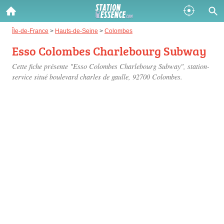
Gazole :
Île-de-France
>
Hauts-de-Seine
>
Colombes
Esso Colombes Charlebourg Subway
Disponible
Épuisé
Cette fiche présente "Esso Colombes Charlebourg Subway", station-
SP 98 :
service situé
boulevard charles de gaulle
, 92700 Colombes.
Disponible
Épuisé
SP 95 :
Disponible
Épuisé
Fermer