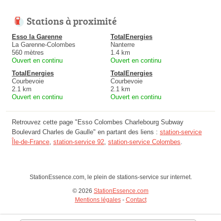
Stations à proximité
Esso la Garenne
TotalEnergies
La Garenne-Colombes
Nanterre
560 mètres
1.4 km
Ouvert en continu
Ouvert en continu
TotalEnergies
TotalEnergies
Courbevoie
Courbevoie
2.1 km
2.1 km
Ouvert en continu
Ouvert en continu
Retrouvez cette page "Esso Colombes Charlebourg Subway
Boulevard Charles de Gaulle" en partant des liens :
station-service
Île-de-France
,
station-service 92
,
station-service Colombes
.
StationEssence.com, le plein de stations-service sur internet.
© 2026
StationEssence.com
Mentions légales
-
Contact