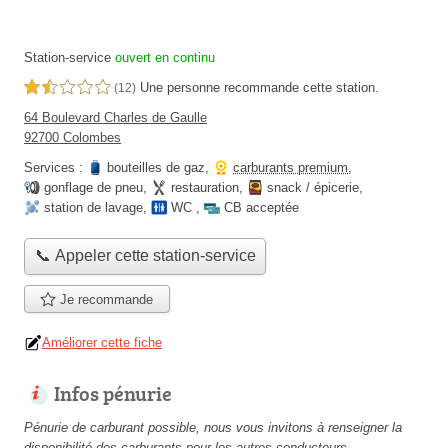
Station-service
ouvert en continu
Une personne
recommande
cette station.
1,5 étoiles sur 5
(12)
64 Boulevard Charles de Gaulle
92700 Colombes
Services :
bouteilles de gaz
,
carburants premium
,
gonflage de pneu
,
restauration
,
snack / épicerie
,
station de lavage
,
WC
,
CB acceptée
📞 Appeler cette station-service
Je recommande
Améliorer cette fiche
Infos pénurie
Pénurie de carburant possible, nous vous invitons à renseigner la
disponibilité des carburants pour les autres conducteurs.