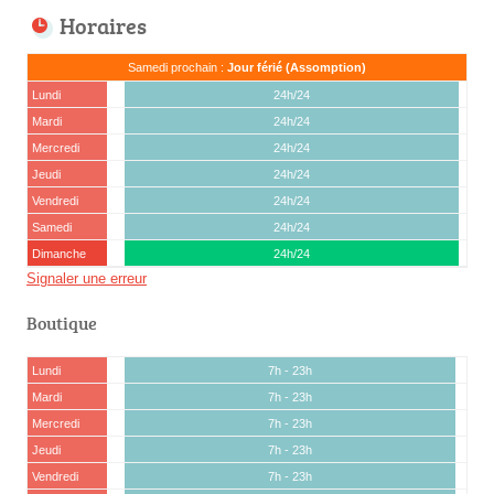
Horaires
Samedi prochain :
Jour férié (Assomption)
Lundi
24h/24
Mardi
24h/24
Mercredi
24h/24
Jeudi
24h/24
Vendredi
24h/24
Samedi
24h/24
Dimanche
24h/24
Signaler une erreur
Boutique
Lundi
7h - 23h
Mardi
7h - 23h
Mercredi
7h - 23h
Jeudi
7h - 23h
Vendredi
7h - 23h