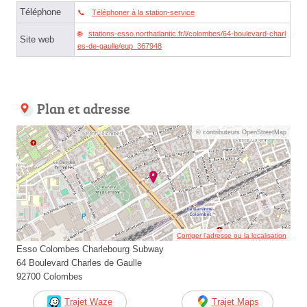
Téléphone
Téléphoner à la station-service
stations-esso.northatlantic.fr/l/colombes/64-boulevard-charl
Site web
es-de-gaulle/eup_367948
Plan et adresse
© contributeurs OpenStreetMap
Corriger l’adresse ou la localisation
Esso Colombes Charlebourg Subway
64 Boulevard Charles de Gaulle
92700 Colombes
Trajet Waze
Trajet Maps