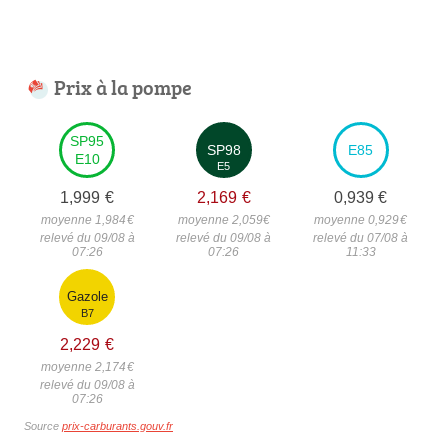
Prix à la pompe
SP95
SP98
E85
E10
E5
1,999
€
2,169
€
0,939
€
moyenne 1,984
€
moyenne 2,059
€
moyenne 0,929
€
relevé du 09/08 à
relevé du 09/08 à
relevé du 07/08 à
07:26
07:26
11:33
Gazole
B7
2,229
€
moyenne 2,174
€
relevé du 09/08 à
07:26
Source
prix-carburants.gouv.fr