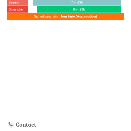
Samedi
7h - 23h
Dimanche
8h - 23h
Samedi prochain :
Jour férié (Assomption)
Contact