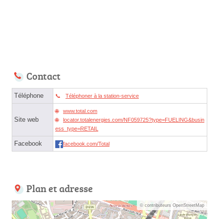
Contact
Téléphone
Téléphoner à la station-service
www.total.com
Site web
locator.totalenergies.com/NF059725?type=FUELING&busin
ess_type=RETAIL
Facebook
facebook.com/Total
Plan et adresse
© contributeurs OpenStreetMap