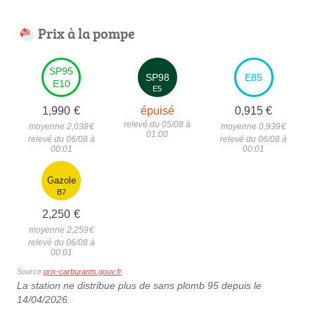
Prix à la pompe
SP95
SP98
E85
E10
E5
1,990
€
épuisé
0,915
€
relevé du 05/08 à
moyenne 2,038
€
moyenne 0,939
€
01:00
relevé du 06/08 à
relevé du 06/08 à
00:01
00:01
Gazole
B7
2,250
€
moyenne 2,259
€
relevé du 06/08 à
00:01
Source
prix-carburants.gouv.fr
La station ne distribue plus de sans plomb 95 depuis le
14/04/2026.