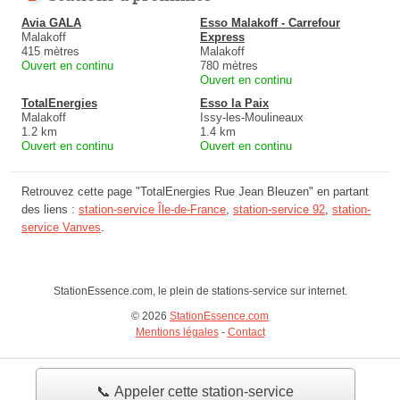
Avia GALA
Esso Malakoff - Carrefour
Malakoff
Express
415 mètres
Malakoff
Ouvert en continu
780 mètres
Ouvert en continu
TotalEnergies
Esso la Paix
Malakoff
Issy-les-Moulineaux
1.2 km
1.4 km
Ouvert en continu
Ouvert en continu
Retrouvez cette page "TotalEnergies Rue Jean Bleuzen" en partant
des liens :
station-service Île-de-France
,
station-service 92
,
station-
service Vanves
.
StationEssence.com, le plein de stations-service sur internet.
© 2026
StationEssence.com
Mentions légales
-
Contact
📞 Appeler cette station-service