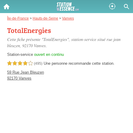
Gazole :
Île-de-France
>
Hauts-de-Seine
>
Vanves
TotalEnergies
Disponible
Épuisé
Cette fiche présente "TotalEnergies", station-service situé
rue jean
SP 98 :
bleuzen
, 92170 Vanves.
Disponible
Épuisé
Station-service
ouvert en continu
Une personne
recommande
cette station.
4,0 étoiles sur 5
(495)
SP 95 :
59 Rue Jean Bleuzen
Disponible
Épuisé
92170 Vanves
Fermer