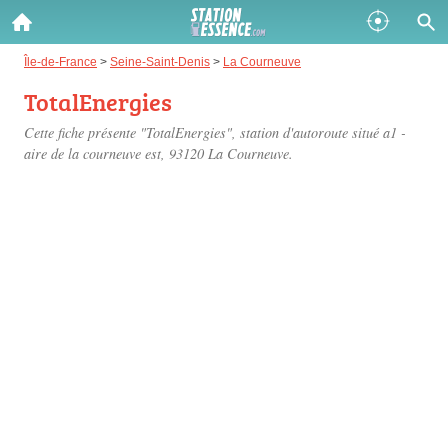
Gazole :
Île-de-France
>
Seine-Saint-Denis
>
La Courneuve
TotalEnergies
Disponible
Épuisé
Cette fiche présente "TotalEnergies", station d'autoroute situé
a1 -
SP 98 :
aire de la courneuve est
, 93120 La Courneuve.
Disponible
Épuisé
SP 95 :
Disponible
Épuisé
Fermer