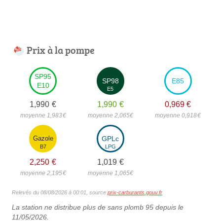
Prix à la pompe
SP95
SP98
E85
E10
E5
1,990
€
1,990
€
0,969
€
moyenne 1,983
€
moyenne 2,065
€
moyenne 0,918
€
Gazole
GPLc
B7
LPG
2,250
€
1,019
€
moyenne 2,195
€
moyenne 1,065
€
Relevés du 08/08/2026 à 00:01, source
prix-carburants.gouv.fr
La station ne distribue plus de sans plomb 95 depuis le
11/05/2026.