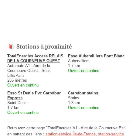
Stations à proximité
TotalEnergies Access RELAIS
Esso Aubervilliers Pont Blanc
DE LA COURNEUVE OUEST
Aubervilliers
Autoroute A1 - Aire de la
1.7 km
Courneuve Ouest - Sens
Ouvert en continu
Lille/Paris
255 mètres
Ouvert en continu
Esso St Denis Pvc Carrefour
Carrefour stains
Express
Stains
Saint-Denis
1.8 km
1.7 km
Ouvert en continu
Ouvert en continu
Retrouvez cette page "TotalEnergies A1 - Aire de la Courneuve Est"
en partant des liens :
station-service Île-de-France
,
station-service