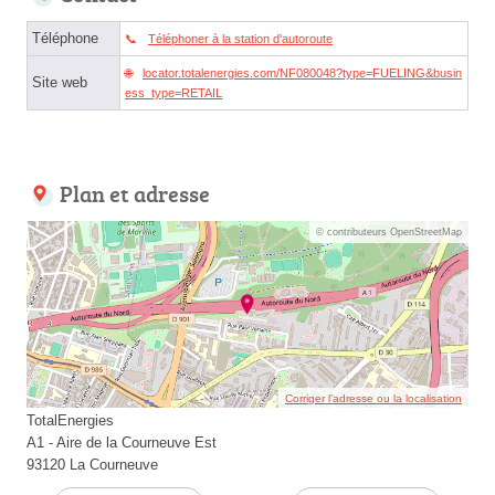
Téléphone
Téléphoner à la station d'autoroute
locator.totalenergies.com/NF080048?type=FUELING&busin
Site web
ess_type=RETAIL
Plan et adresse
© contributeurs OpenStreetMap
Corriger l’adresse ou la localisation
TotalEnergies
A1 - Aire de la Courneuve Est
93120 La Courneuve