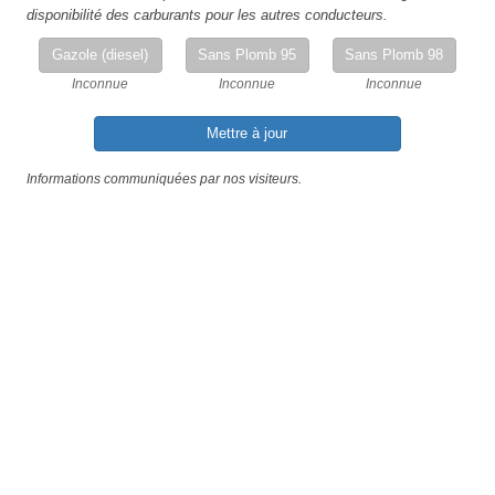
disponibilité des carburants pour les autres conducteurs.
Gazole (diesel)
Sans Plomb 95
Sans Plomb 98
Inconnue
Inconnue
Inconnue
Mettre à jour
Informations communiquées par nos visiteurs.