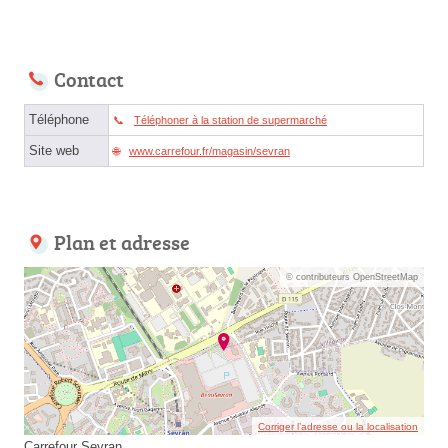
Contact
Téléphone
Téléphoner à la station de supermarché
Site web
www.carrefour.fr/magasin/sevran
Plan et adresse
© contributeurs OpenStreetMap
Corriger l’adresse ou la localisation
Carrefour Sevran