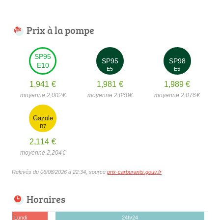
Prix à la pompe
SP95
SP95
SP98
E10
E5
E5
1,941
€
1,981
€
1,989
€
moyenne 2,002
€
moyenne 2,060
€
moyenne 2,076
€
Gazole
B7
2,114
€
moyenne 2,204
€
Relevés du 06/08/2026 à 22:34, source
prix-carburants.gouv.fr
Horaires
Lundi
24h/24