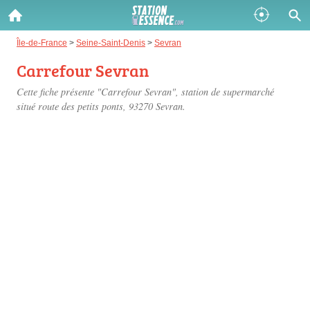
Gazole :
Île-de-France
>
Seine-Saint-Denis
>
Sevran
Carrefour Sevran
Disponible
Épuisé
Cette fiche présente "Carrefour Sevran", station de supermarché
SP 98 :
situé
route des petits ponts
, 93270 Sevran.
Disponible
Épuisé
SP 95 :
Disponible
Épuisé
Fermer