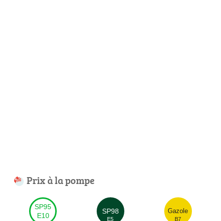
Prix à la pompe
SP95
SP98
Gazole
E10
E5
B7