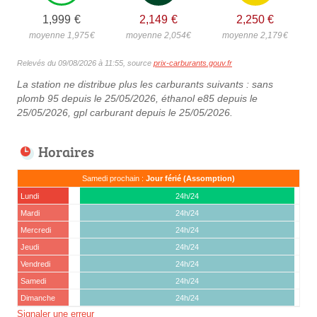
1,999
€
2,149
€
2,250
€
moyenne 1,975
€
moyenne 2,054
€
moyenne 2,179
€
Relevés du 09/08/2026 à 11:55, source
prix-carburants.gouv.fr
La station ne distribue plus les carburants suivants : sans
plomb 95 depuis le 25/05/2026, éthanol e85 depuis le
25/05/2026, gpl carburant depuis le 25/05/2026.
Horaires
Samedi prochain :
Jour férié (Assomption)
Lundi
24h/24
Mardi
24h/24
Mercredi
24h/24
Jeudi
24h/24
Vendredi
24h/24
Samedi
24h/24
Dimanche
24h/24
Signaler une erreur