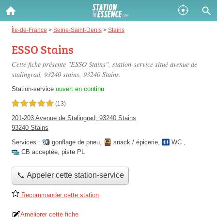
Gazole :
Île-de-France
>
Seine-Saint-Denis
>
Stains
ESSO Stains
Disponible
Épuisé
Cette fiche présente "ESSO Stains", station-service situé
avenue de
SP 98 :
stalingrad, 93240 stains
, 93240 Stains.
Disponible
Épuisé
Station-service
ouvert en continu
5,0 étoiles sur 5
(13)
SP 95 :
201-203 Avenue de Stalingrad, 93240 Stains
Disponible
Épuisé
93240 Stains
Services :
gonflage de pneu
,
snack / épicerie
,
WC
,
CB acceptée
,
piste PL
📞 Appeler cette station-service
Fermer
Recommander cette station
Améliorer cette fiche