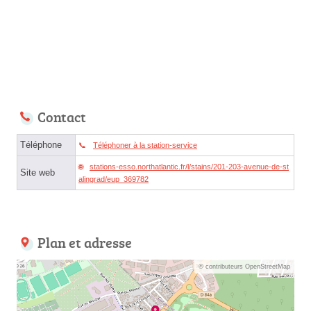
Contact
Téléphone
Téléphoner à la station-service
stations-esso.northatlantic.fr/l/stains/201-203-avenue-de-st
Site web
alingrad/eup_369782
Plan et adresse
© contributeurs OpenStreetMap