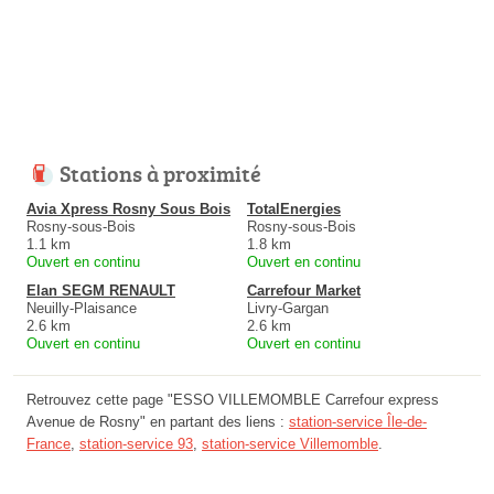
Stations à proximité
Avia Xpress Rosny Sous Bois
TotalEnergies
Rosny-sous-Bois
Rosny-sous-Bois
1.1 km
1.8 km
Ouvert en continu
Ouvert en continu
Elan SEGM RENAULT
Carrefour Market
Neuilly-Plaisance
Livry-Gargan
2.6 km
2.6 km
Ouvert en continu
Ouvert en continu
Retrouvez cette page "ESSO VILLEMOMBLE Carrefour express
Avenue de Rosny" en partant des liens :
station-service Île-de-
France
,
station-service 93
,
station-service Villemomble
.