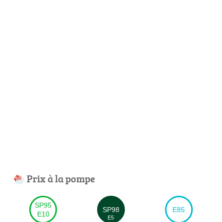
Prix à la pompe
SP95
SP98
E85
E10
E5