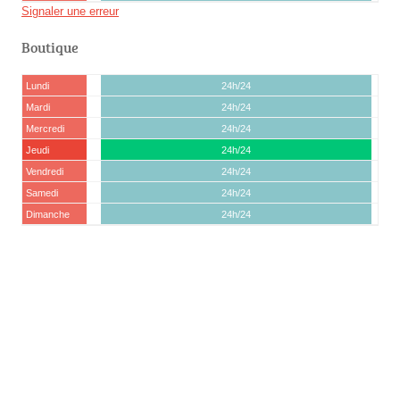
Signaler une erreur
Boutique
Lundi
24h/24
Mardi
24h/24
Mercredi
24h/24
Jeudi
24h/24
Vendredi
24h/24
Samedi
24h/24
Dimanche
24h/24