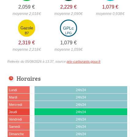
2,059
€
2,229
€
1,079
€
moyenne 2,018
€
moyenne 2,090
€
moyenne 0,938
€
Gazole
GPLc
B7
LPG
2,319
€
1,079
€
moyenne 2,218
€
moyenne 1,059
€
Relevés du 05/08/2026 à 13:37, source
prix-carburants.gouv.fr
Horaires
Lundi
24h/24
Mardi
24h/24
Mercredi
24h/24
Jeudi
24h/24
Vendredi
24h/24
Samedi
24h/24
Dimanche
24h/24