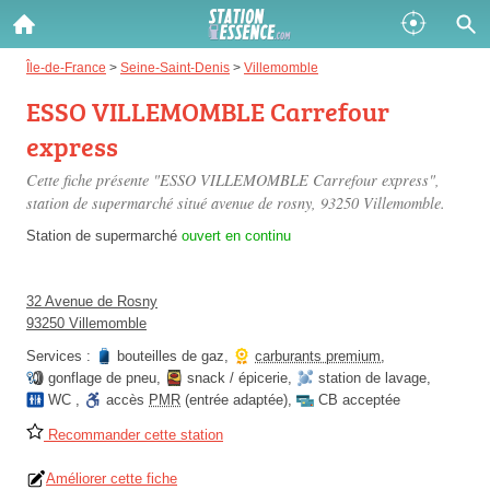
Gazole :
Île-de-France
>
Seine-Saint-Denis
>
Villemomble
ESSO VILLEMOMBLE Carrefour
Disponible
Épuisé
express
SP 98 :
Cette fiche présente "ESSO VILLEMOMBLE Carrefour express",
Disponible
Épuisé
station de supermarché situé
avenue de rosny
, 93250 Villemomble.
Station de supermarché
ouvert en continu
SP 95 :
Disponible
Épuisé
32 Avenue de Rosny
93250 Villemomble
Services :
bouteilles de gaz
,
carburants premium
,
gonflage de pneu
,
snack / épicerie
,
station de lavage
,
WC
,
accès
PMR
(entrée adaptée)
,
CB acceptée
Fermer
Recommander cette station
Améliorer cette fiche