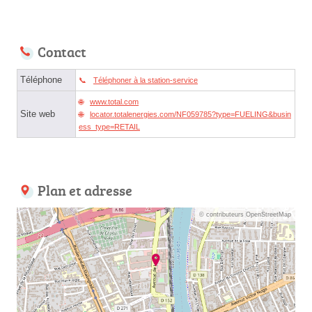
Contact
Téléphone
Téléphoner à la station-service
www.total.com
Site web
locator.totalenergies.com/NF059785?type=FUELING&busin
ess_type=RETAIL
Plan et adresse
© contributeurs OpenStreetMap