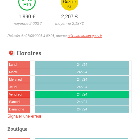
Gazole
E10
B7
1,990
€
2,207
€
moyenne 2,003
€
moyenne 2,187
€
Relevés du 07/08/2026 à 00:01, source
prix-carburants.gouv.fr
Horaires
Lundi
24h/24
Mardi
24h/24
Mercredi
24h/24
Jeudi
24h/24
Vendredi
24h/24
Samedi
24h/24
Dimanche
24h/24
Signaler une erreur
Boutique