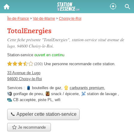
Gazole :
Île-de-France
>
Val-de-Marne
>
Choisy-le-Roi
TotalEnergies
Disponible
Épuisé
Cette fiche présente "TotalEnergies", station-service situé
avenue de
SP 98 :
lugo
, 94600 Choisy-le-Roi.
Disponible
Épuisé
Station-service
ouvert en continu
Une personne
recommande
cette station.
3,5 étoiles sur 5
(200)
SP 95 :
33 Avenue de Lugo
Disponible
Épuisé
94600 Choisy-le-Roi
Services :
bouteilles de gaz
,
carburants premium
,
gonflage de pneu
,
snack / épicerie
,
station de lavage
,
CB acceptée
,
piste PL
,
wifi
📞 Appeler cette station-service
Fermer
Je recommande