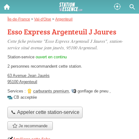
Gazole :
Île-de-France
>
Val-d'Oise
>
Argenteuil
Esso Express Argenteuil J Jaures
Disponible
Épuisé
Cette fiche présente "Esso Express Argenteuil J Jaures", station-
SP 98 :
service situé
avenue jean jaurès
, 95100 Argenteuil.
Disponible
Épuisé
Station-service
ouvert en continu
2 personnes
recommandent
cette station.
SP 95 :
63 Avenue Jean Jaurès
Disponible
Épuisé
95100 Argenteuil
Services :
carburants premium
,
gonflage de pneu
,
CB acceptée
📞 Appeler cette station-service
Fermer
Je recommande