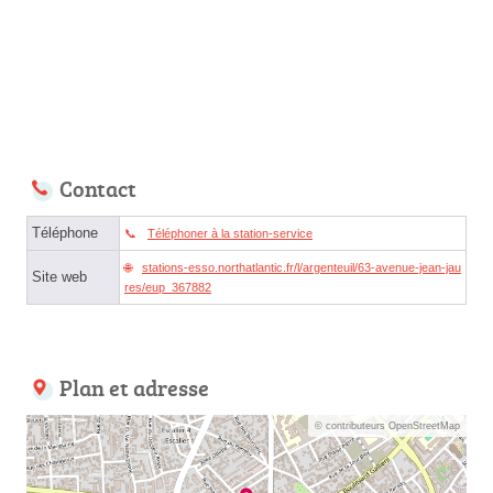
Contact
Téléphone
Téléphoner à la station-service
stations-esso.northatlantic.fr/l/argenteuil/63-avenue-jean-jau
Site web
res/eup_367882
Plan et adresse
© contributeurs OpenStreetMap