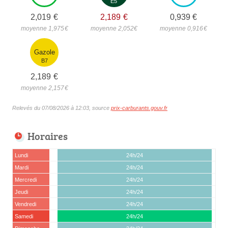
E5
2,019
€
2,189
€
0,939
€
moyenne 1,975
€
moyenne 2,052
€
moyenne 0,916
€
Gazole
B7
2,189
€
moyenne 2,157
€
Relevés du 07/08/2026 à 12:03, source
prix-carburants.gouv.fr
Horaires
Lundi
24h/24
Mardi
24h/24
Mercredi
24h/24
Jeudi
24h/24
Vendredi
24h/24
Samedi
24h/24