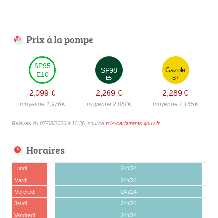
Prix à la pompe
SP95
SP98
Gazole
E10
E5
B7
2,099
€
2,269
€
2,289
€
moyenne 1,976
€
moyenne 2,058
€
moyenne 2,165
€
Relevés du 07/08/2026 à 11:36, source
prix-carburants.gouv.fr
Horaires
Lundi
24h/24
Mardi
24h/24
Mercredi
24h/24
Jeudi
24h/24
Vendredi
24h/24