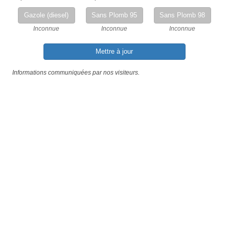
Gazole (diesel)
Sans Plomb 95
Sans Plomb 98
Inconnue
Inconnue
Inconnue
Mettre à jour
Informations communiquées par nos visiteurs.