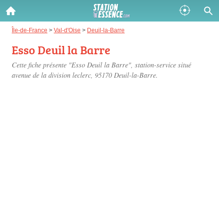
Gazole :
Île-de-France
>
Val-d'Oise
>
Deuil-la-Barre
Esso Deuil la Barre
Disponible
Épuisé
Cette fiche présente "Esso Deuil la Barre", station-service situé
SP 98 :
avenue de la division leclerc
, 95170 Deuil-la-Barre.
Disponible
Épuisé
SP 95 :
Disponible
Épuisé
Fermer