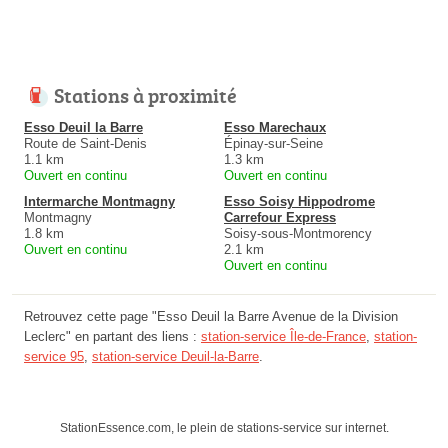
Stations à proximité
Esso Deuil la Barre
Esso Marechaux
Route de Saint-Denis
Épinay-sur-Seine
1.1 km
1.3 km
Ouvert en continu
Ouvert en continu
Intermarche Montmagny
Esso Soisy Hippodrome
Montmagny
Carrefour Express
1.8 km
Soisy-sous-Montmorency
Ouvert en continu
2.1 km
Ouvert en continu
Retrouvez cette page "Esso Deuil la Barre Avenue de la Division
Leclerc" en partant des liens :
station-service Île-de-France
,
station-
service 95
,
station-service Deuil-la-Barre
.
StationEssence.com, le plein de stations-service sur internet.