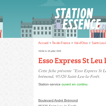
Gaz
SP 9
Accueil
>
Île-de-France
>
Val-d'Oise
>
Saint-Leu-
Vérifié le 18 juillet 2026
Esso Express St Leu 
SP 9
Cette fiche présente "Esso Express St L
brémond
, 95320 Saint-Leu-la-Forêt.
Station-service
ouvert en continu
Boulevard André Brémond