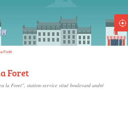
ole :
Disponible
Épuisé
8 :
la-Forêt
Disponible
Épuisé
la Foret
5 :
eu la Foret", station-service situé
boulevard andré
Disponible
Épuisé
Fe