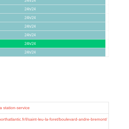
24h/24
24h/24
24h/24
24h/24
24h/24
24h/24
24h/24
a station-service
orthatlantic.fr/l/saint-leu-la-foret/boulevard-andre-bremont/