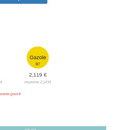
Gazole
B7
2,119
€
5
€
moyenne 2,143
€
urants.gouv.fr