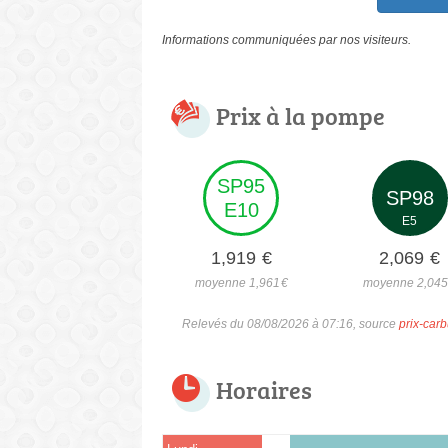
Informations communiquées par nos visiteurs.
Prix à la pompe
SP95
SP98
E10
E5
1,919
€
2,069
€
moyenne 1,961
€
moyenne 2,04
Relevés du 08/08/2026 à 07:16, source
prix-carb
Horaires