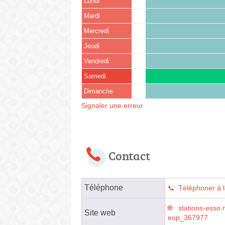
Lundi
Mardi
Mercredi
Jeudi
Vendredi
Samedi
Dimanche
Signaler une erreur
Contact
Téléphone
Téléphoner à l
stations-esso.n
Site web
eup_367977