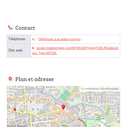
Contact
Téléphone
Téléphoner à la station-service
locator.totalenergies.com/NF080328?type=FUELING&busin
Site web
ess_type=RETAIL
Plan et adresse
© contributeurs OpenStreetMap