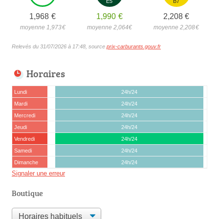
E5
B7
1,968
€
1,990
€
2,208
€
moyenne 1,973
€
moyenne 2,064
€
moyenne 2,208
€
Relevés du 31/07/2026 à 17:48, source
prix-carburants.gouv.fr
Horaires
Lundi
24h/24
Mardi
24h/24
Mercredi
24h/24
Jeudi
24h/24
Vendredi
24h/24
Samedi
24h/24
Dimanche
24h/24
Signaler une erreur
Boutique