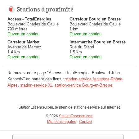
Stations à proximité
Access - TotalEnergies
Carrefour Bourg en Bresse
Boulevard Charles de Gaulle
Boulevard Charles de Gaulle
790 mètres
1 km
Ouvert en continu
Ouvert en continu
Carrefour Market
Intermarche Bourg en Bresse
Avenue de Marboz
Rue du Stand
1.4 km
1.5 km
Ouvert en continu
Ouvert en continu
Retrouvez cette page "Access - TotalEnergies Boulevard John
Kennedy" en partant des liens :
station-service Auvergne-Rhône-
Alpes
,
station-service 01
,
station-service Bourg-en-Bresse
.
StationEssence.com, le plein de stations-service sur internet.
© 2026
StationEssence.com
Mentions légales
-
Contact