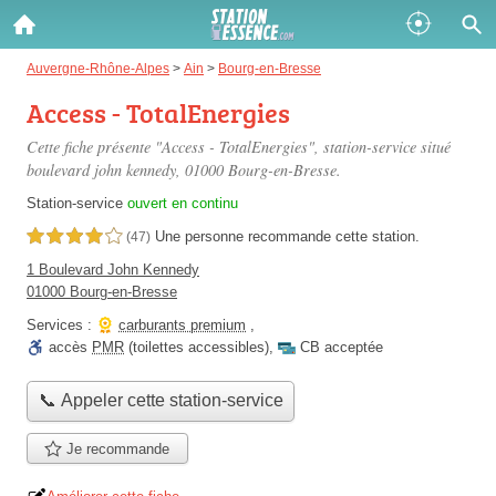
Gazole :
Auvergne-Rhône-Alpes
>
Ain
>
Bourg-en-Bresse
Access - TotalEnergies
Disponible
Épuisé
Cette fiche présente "Access - TotalEnergies", station-service situé
SP 98 :
boulevard john kennedy
, 01000 Bourg-en-Bresse.
Disponible
Épuisé
Station-service
ouvert en continu
Une personne
recommande
cette station.
4,0 étoiles sur 5
(47)
SP 95 :
1 Boulevard John Kennedy
Disponible
Épuisé
01000 Bourg-en-Bresse
Services :
carburants premium
,
accès
PMR
(toilettes accessibles)
,
CB acceptée
📞 Appeler cette station-service
Fermer
Je recommande