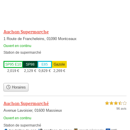
Auchan Supermarche
1 Route de Francheleins, 01090 Montceaux
Ouvert en continu
Station de supermarché
SP95 E10
SP98
E85
Gazole
2,019
€
2,129
€
0,829
€
2,269
€
Horaires
Auchan Supermarché
3,5 étoiles sur 5
96 avis
Avenue Lavoisier, 01600 Massieux
Ouvert en continu
Station de supermarché