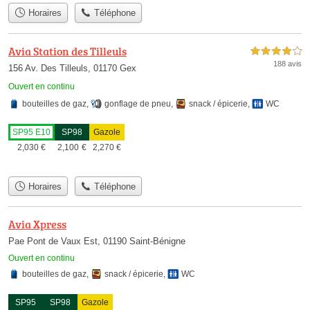
Horaires
Téléphone
Avia Station des Tilleuls
4,0 étoiles sur 5
188 avis
156 Av. Des Tilleuls, 01170 Gex
Ouvert en continu
bouteilles de gaz
,
gonflage de pneu
,
snack / épicerie
,
WC
SP95 E10
SP98
Gazole
2,030
€
2,100
€
2,270
€
Horaires
Téléphone
Avia Xpress
Pae Pont de Vaux Est, 01190 Saint-Bénigne
Ouvert en continu
bouteilles de gaz
,
snack / épicerie
,
WC
SP95
SP98
Gazole