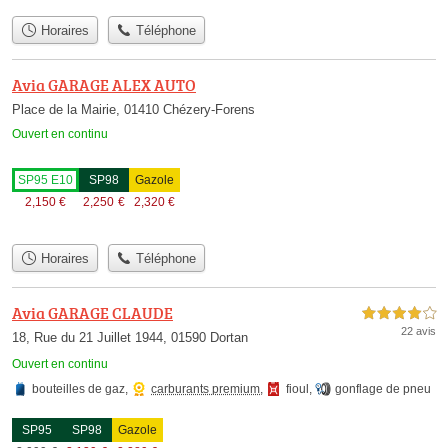
Horaires
Téléphone
Avia GARAGE ALEX AUTO
Place de la Mairie, 01410 Chézery-Forens
Ouvert en continu
SP95 E10
SP98
Gazole
2,150
€
2,250
€
2,320
€
Horaires
Téléphone
Avia GARAGE CLAUDE
4,0 étoiles sur 5
22 avis
18, Rue du 21 Juillet 1944, 01590 Dortan
Ouvert en continu
bouteilles de gaz
,
carburants premium
,
fioul
,
gonflage de pneu
SP95
SP98
Gazole