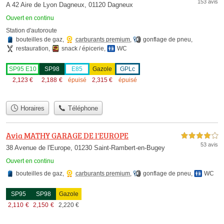
153 avis
A 42 Aire de Lyon Dagneux, 01120 Dagneux
Ouvert en continu
Station d'autoroute
bouteilles de gaz
,
carburants premium
,
gonflage de pneu
,
restauration
,
snack / épicerie
,
WC
SP95 E10
SP98
E85
Gazole
GPLc
2,123
€
2,188
€
épuisé
2,315
€
épuisé
Horaires
Téléphone
Avia MATHY GARAGE DE l'EUROPE
4,0 étoiles sur 5
53 avis
38 Avenue de l'Europe, 01230 Saint-Rambert-en-Bugey
Ouvert en continu
bouteilles de gaz
,
carburants premium
,
gonflage de pneu
,
WC
SP95
SP98
Gazole
2,110
€
2,150
€
2,220
€