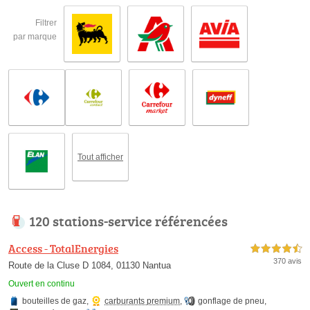
Filtrer
par marque
Tout afficher
120 stations-service référencées
Access - TotalEnergies
4,5 étoiles sur 5
370 avis
Route de la Cluse D 1084, 01130 Nantua
Ouvert en continu
bouteilles de gaz
,
carburants premium
,
gonflage de pneu
,