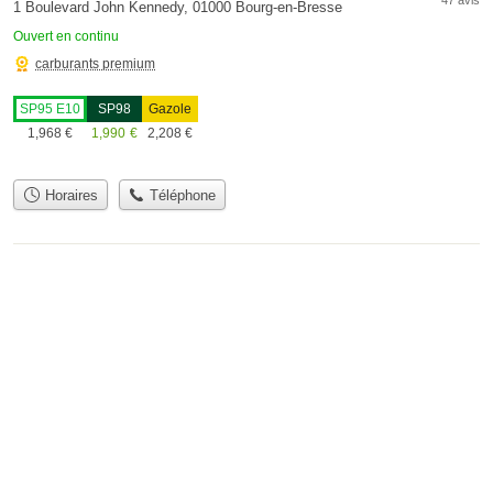
1 Boulevard John Kennedy, 01000 Bourg-en-Bresse
Ouvert en continu
carburants premium
SP95 E10
SP98
Gazole
1,968
€
1,990
€
2,208
€
Horaires
Téléphone