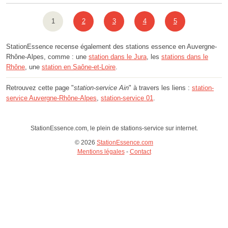
1
2
3
4
5
StationEssence recense également des stations essence en Auvergne-
Rhône-Alpes, comme : une
station dans le Jura
, les
stations dans le
Rhône
, une
station en Saône-et-Loire
.
Retrouvez cette page "
station-service Ain
" à travers les liens :
station-
service Auvergne-Rhône-Alpes
,
station-service 01
.
StationEssence.com, le plein de stations-service sur internet.
© 2026
StationEssence.com
Mentions légales
-
Contact