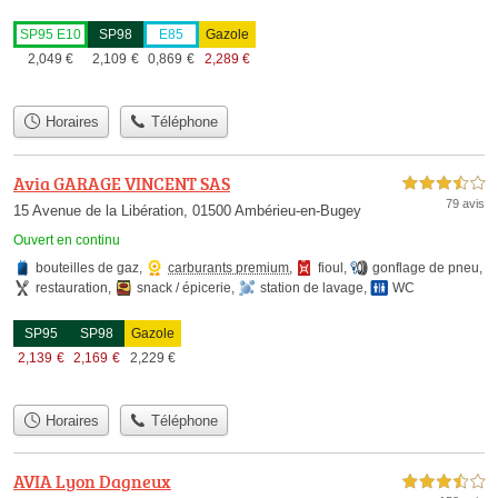
SP95 E10
SP98
E85
Gazole
2,049
€
2,109
€
0,869
€
2,289
€
Horaires
Téléphone
Avia GARAGE VINCENT SAS
3,5 étoiles sur 5
79 avis
15 Avenue de la Libération, 01500 Ambérieu-en-Bugey
Ouvert en continu
bouteilles de gaz
,
carburants premium
,
fioul
,
gonflage de pneu
,
restauration
,
snack / épicerie
,
station de lavage
,
WC
SP95
SP98
Gazole
2,139
€
2,169
€
2,229
€
Horaires
Téléphone
AVIA Lyon Dagneux
3,5 étoiles sur 5