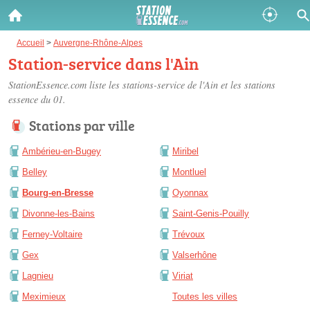
Gazole :
Accueil
>
Auvergne-Rhône-Alpes
Station-service dans l'Ain
Disponible
Épuisé
StationEssence.com liste les
stations-service de l'Ain
et les stations
essence du 01.
SP 98 :
Stations par ville
Disponible
Épuisé
Ambérieu-en-Bugey
Miribel
SP 95 :
Belley
Montluel
Disponible
Épuisé
Bourg-en-Bresse
Oyonnax
Divonne-les-Bains
Saint-Genis-Pouilly
Ferney-Voltaire
Trévoux
Gex
Valserhône
Fermer
Lagnieu
Viriat
Meximieux
Toutes les villes