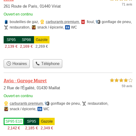
71 avis
261 Route de Paris, 01440 Viriat
Ouvert en continu
bouteilles de gaz
,
carburants premium
,
fioul
,
gonflage de pneu
,
restauration
,
snack / épicerie
,
WC
SP95
SP98
Gazole
2,139
€
2,169
€
2,269
€
Horaires
Téléphone
Avia - Garage Muret
4,0 étoiles sur 5
59 avis
2 Rue de l'Égalité, 01430 Maillat
Ouvert en continu
carburants premium
,
gonflage de pneu
,
restauration
,
snack / épicerie
,
WC
SP95 E10
SP95
Gazole
2,142
€
2,185
€
2,349
€