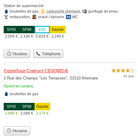
Station de supermarché
bouteilles de gaz
,
carburants premium
,
gonflage de pneu
,
restauration
,
snack / épicerie
,
WC
SP95
SP98
E85
Gazole
2,059
€
2,106
€
0,829
€
2,240
€
Horaires
Téléphone
Carrefour Contact CEGOVIDA
4,0 étoiles sur 5
41 avis
1 Rue des Champs "Les Terrasses", 01510 Artemare
Ouvert en continu
bouteilles de gaz
SP95
SP98
Gazole
1,999
€
2,099
€
2,179
€
Horaires