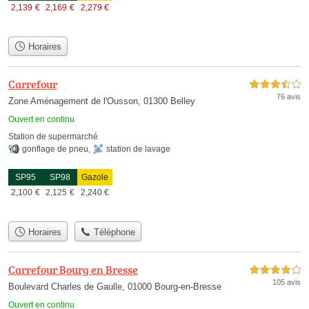
2,139
€
2,169
€
2,279
€
Horaires
Carrefour
3,5 étoiles sur 5
76 avis
Zone Aménagement de l'Ousson, 01300 Belley
Ouvert en continu
Station de supermarché
gonflage de pneu
,
station de lavage
SP95
SP98
Gazole
2,100
€
2,125
€
2,240
€
Horaires
Téléphone
Carrefour Bourg en Bresse
4,0 étoiles sur 5
105 avis
Boulevard Charles de Gaulle, 01000 Bourg-en-Bresse
Ouvert en continu