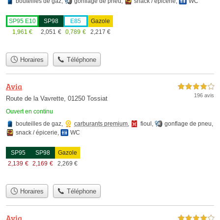
bouteilles de gaz
,
gonflage de pneu
,
snack / épicerie
,
WC
SP95 E10
SP98
E85
Gazole
1,961
€
2,051
€
0,789
€
2,217
€
Horaires
Téléphone
Avia
4,0 étoiles sur 5
196 avis
Route de la Vavrette, 01250 Tossiat
Ouvert en continu
bouteilles de gaz
,
carburants premium
,
fioul
,
gonflage de pneu
,
snack / épicerie
,
WC
SP95
SP98
Gazole
2,139
€
2,169
€
2,269
€
Horaires
Téléphone
Avia
4,0 étoiles sur 5