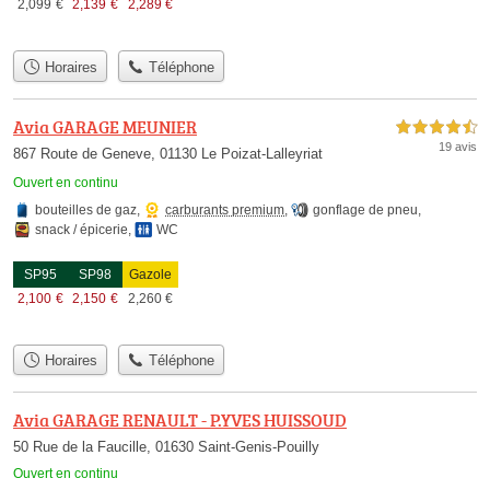
2,099
€
2,139
€
2,289
€
Horaires
Téléphone
Avia GARAGE MEUNIER
4,5 étoiles sur 5
19 avis
867 Route de Geneve, 01130 Le Poizat-Lalleyriat
Ouvert en continu
bouteilles de gaz
,
carburants premium
,
gonflage de pneu
,
snack / épicerie
,
WC
SP95
SP98
Gazole
2,100
€
2,150
€
2,260
€
Horaires
Téléphone
Avia GARAGE RENAULT - P.YVES HUISSOUD
50 Rue de la Faucille, 01630 Saint-Genis-Pouilly
Ouvert en continu