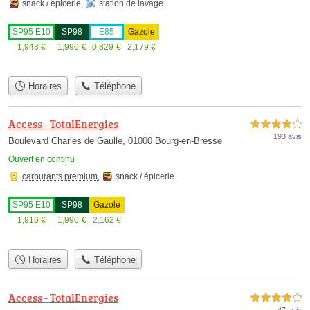
snack / épicerie
,
station de lavage
SP95 E10
SP98
E85
Gazole
1,943
€
1,990
€
0,829
€
2,179
€
Horaires
Téléphone
Access - TotalEnergies
4,0 étoiles sur 5
193 avis
Boulevard Charles de Gaulle, 01000 Bourg-en-Bresse
Ouvert en continu
carburants premium
,
snack / épicerie
SP95 E10
SP98
Gazole
1,916
€
1,990
€
2,162
€
Horaires
Téléphone
Access - TotalEnergies
4,0 étoiles sur 5
47 avis