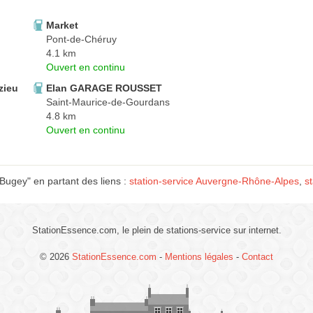
Market
Pont-de-Chéruy
4.1 km
Ouvert en continu
zieu
Elan GARAGE ROUSSET
Saint-Maurice-de-Gourdans
4.8 km
Ouvert en continu
Bugey" en partant des liens :
station-service Auvergne-Rhône-Alpes
,
s
StationEssence.com, le plein de stations-service sur internet.
© 2026
StationEssence.com
-
Mentions légales
-
Contact