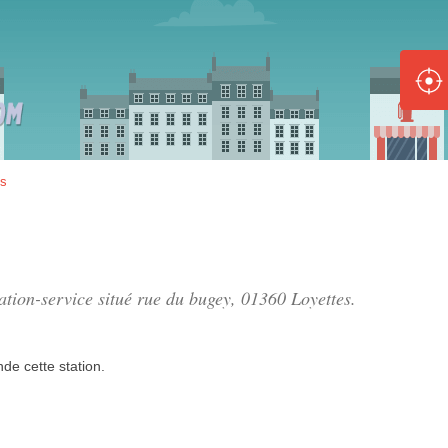
ole :
Disponible
Épuisé
8 :
es
Disponible
Épuisé
5 :
tation-service situé
rue du bugey
, 01360 Loyettes.
Disponible
Épuisé
nde
cette station.
Fe