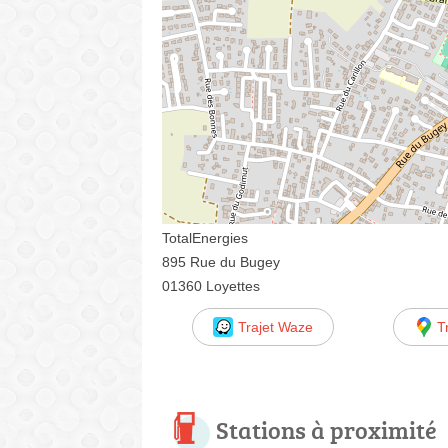
TotalEnergies
895 Rue du Bugey
01360 Loyettes
Trajet Waze
T
Stations à proximité