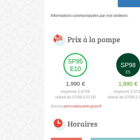
Informations communiquées par nos visiteurs.
Prix à la pompe
SP95
SP98
E10
E5
1,990
€
1,990
€
moyenne 1,979
€
moyenne 2,07
relevé du 07/08 à 01:00
relevé du 07/08 à 
Source
prix-carburants.gouv.fr
Horaires