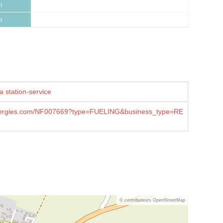
h
h
a station-service
lenergies.com/NF007669?type=FUELING&business_type=RE
© contributeurs OpenStreetMap