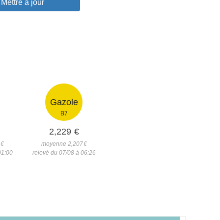
Mettre à jour
Gazole
B7
2,229
€
3
€
moyenne 2,207
€
01:00
relevé du 07/08 à 06:26