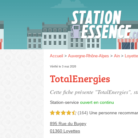
Gaz
SP 9
Accueil
>
Auvergne-Rhône-Alpes
>
Ain
>
Loyett
Vérifié le 3 mai 2026
TotalEnergies
SP 9
Cette fiche présente "TotalEnergies", s
Station-service
ouvert en continu
(164)
Une personne
recomma
4,5 étoiles sur 5
895 Rue du Bugey
01360 Loyettes