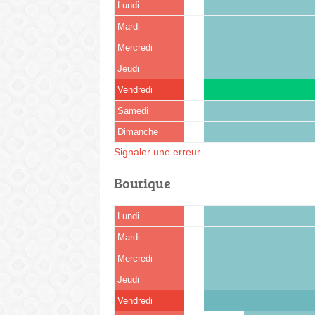
Lundi
Mardi
Mercredi
Jeudi
Vendredi
Samedi
Dimanche
Signaler une erreur
Boutique
Lundi
Mardi
Mercredi
Jeudi
Vendredi