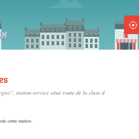
ole :
Disponible
Épuisé
8 :
Disponible
Épuisé
es
5 :
rgies", station-service situé
route de la cluse d
Disponible
Épuisé
nde
cette station.
Fe