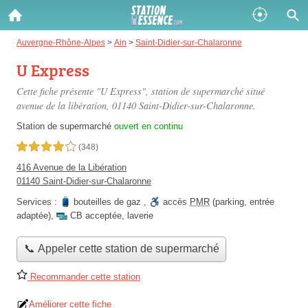
Gazole :
Auvergne-Rhône-Alpes
>
Ain
>
Saint-Didier-sur-Chalaronne
U Express
Disponible
Épuisé
Cette fiche présente "U Express", station de supermarché situé
SP 98 :
avenue de la libération
, 01140 Saint-Didier-sur-Chalaronne.
Disponible
Épuisé
Station de supermarché
ouvert en continu
4,0 étoiles sur 5
(348)
SP 95 :
416 Avenue de la Libération
Disponible
Épuisé
01140 Saint-Didier-sur-Chalaronne
Services :
bouteilles de gaz
,
accès
PMR
(parking, entrée
adaptée)
,
CB acceptée
,
laverie
📞 Appeler cette station de supermarché
Fermer
Recommander cette station
Améliorer cette fiche