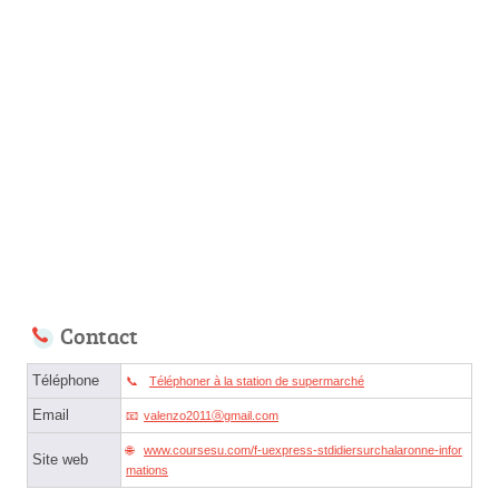
Contact
Téléphone
Téléphoner à la station de supermarché
Email
valenzo2011ⓐgmail.com
www.coursesu.com/f-uexpress-stdidiersurchalaronne-infor
Site web
mations