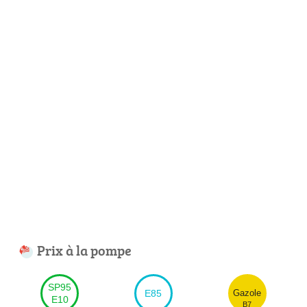
Prix à la pompe
SP95
E85
Gazole
E10
B7