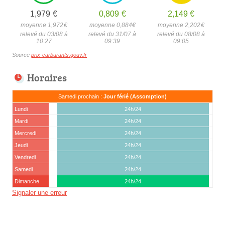
1,979
€
0,809
€
2,149
€
moyenne 1,972
€
moyenne 0,884
€
moyenne 2,202
€
relevé du 03/08 à
relevé du 31/07 à
relevé du 08/08 à
10:27
09:39
09:05
Source
prix-carburants.gouv.fr
Horaires
Samedi prochain :
Jour férié (Assomption)
Lundi
24h/24
Mardi
24h/24
Mercredi
24h/24
Jeudi
24h/24
Vendredi
24h/24
Samedi
24h/24
Dimanche
24h/24
Signaler une erreur