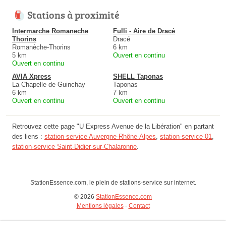
Stations à proximité
Intermarche Romaneche
Fulli - Aire de Dracé
Thorins
Dracé
Romanèche-Thorins
6 km
5 km
Ouvert en continu
Ouvert en continu
AVIA Xpress
SHELL Taponas
La Chapelle-de-Guinchay
Taponas
6 km
7 km
Ouvert en continu
Ouvert en continu
Retrouvez cette page "U Express Avenue de la Libération" en partant
des liens :
station-service Auvergne-Rhône-Alpes
,
station-service 01
,
station-service Saint-Didier-sur-Chalaronne
.
StationEssence.com, le plein de stations-service sur internet.
© 2026
StationEssence.com
Mentions légales
-
Contact