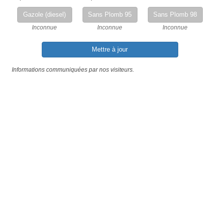
Gazole (diesel)
Sans Plomb 95
Sans Plomb 98
Inconnue
Inconnue
Inconnue
Mettre à jour
Informations communiquées par nos visiteurs.