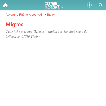
Gazole :
Auvergne-Rhône-Alpes
>
Ain
>
Thoiry
Migros
Disponible
Épuisé
Cette fiche présente "Migros", station-service situé
route de
SP 98 :
bellegarde
, 01710 Thoiry.
Disponible
Épuisé
SP 95 :
Disponible
Épuisé
Fermer