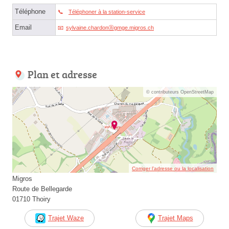
Téléphone
Téléphoner à la station-service
Email
sylvaine.chardonⓐgmge.migros.ch
Plan et adresse
© contributeurs OpenStreetMap
Corriger l’adresse ou la localisation
Migros
Route de Bellegarde
01710 Thoiry
Trajet Waze
Trajet Maps