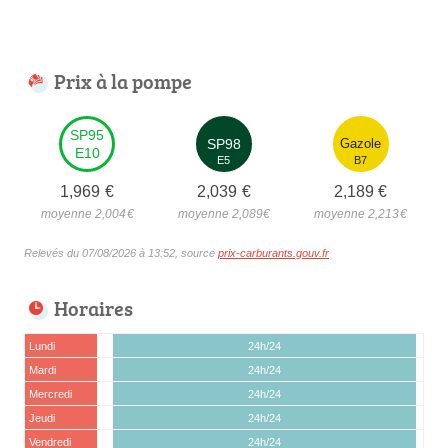
Prix à la pompe
SP95
SP98
Gazole
E10
E5
B7
1,969
€
2,039
€
2,189
€
moyenne 2,004
€
moyenne 2,089
€
moyenne 2,213
€
Relevés du 07/08/2026 à 13:52, source
prix-carburants.gouv.fr
Horaires
Lundi
24h/24
Mardi
24h/24
Mercredi
24h/24
Jeudi
24h/24
Vendredi
24h/24