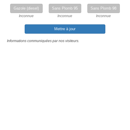
Gazole (diesel)
Sans Plomb 95
Sans Plomb 98
Inconnue
Inconnue
Inconnue
Mettre à jour
Informations communiquées par nos visiteurs.