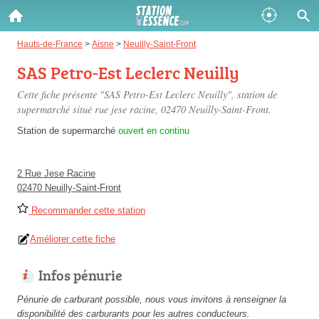
Gazole :
Hauts-de-France
>
Aisne
>
Neuilly-Saint-Front
SAS Petro-Est Leclerc Neuilly
Disponible
Épuisé
Cette fiche présente "SAS Petro-Est Leclerc Neuilly", station de
SP 98 :
supermarché situé
rue jese racine
, 02470 Neuilly-Saint-Front.
Disponible
Épuisé
Station de supermarché
ouvert en continu
SP 95 :
2 Rue Jese Racine
Disponible
Épuisé
02470 Neuilly-Saint-Front
Recommander cette station
Améliorer cette fiche
Infos pénurie
Fermer
Pénurie de carburant possible, nous vous invitons à renseigner la
disponibilité des carburants pour les autres conducteurs.