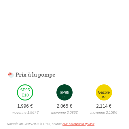
Prix à la pompe
SP95
SP98
Gazole
E10
E5
B7
1,996
€
2,065
€
2,114
€
moyenne 1,967
€
moyenne 2,086
€
moyenne 2,158
€
Relevés du 08/08/2026 à 11:46, source
prix-carburants.gouv.fr