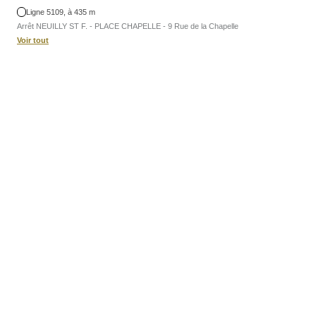
Ligne 5109, à 435 m
Arrêt NEUILLY ST F. - PLACE CHAPELLE - 9 Rue de la Chapelle
Voir tout