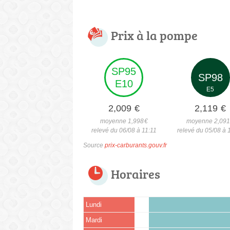
Prix à la pompe
SP95
SP98
E10
E5
2,009
€
2,119
€
moyenne 1,998
€
moyenne 2,09
relevé du 06/08 à 11:11
relevé du 05/08 à 
Source
prix-carburants.gouv.fr
Horaires
Lundi
Mardi