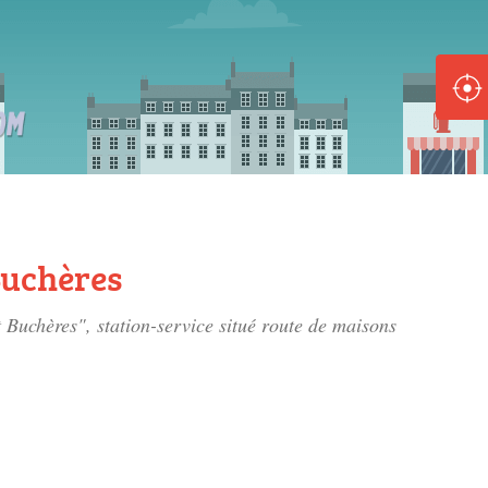
ole :
Disponible
Épuisé
8 :
Disponible
Épuisé
Buchères
5 :
 Buchères", station-service situé
route de maisons
Disponible
Épuisé
Fe