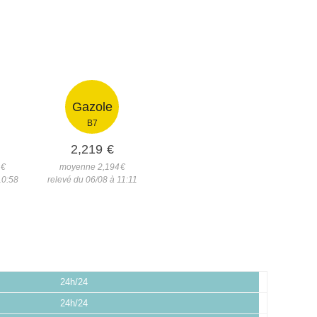
Gazole
B7
2,219
€
1
€
moyenne 2,194
€
10:58
relevé du 06/08 à 11:11
24h/24
24h/24