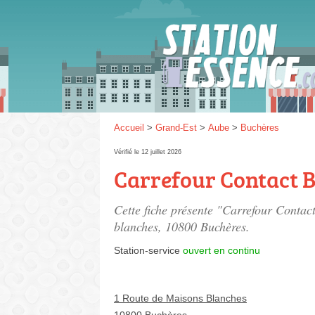
Gaz
SP 9
Accueil
>
Grand-Est
>
Aube
>
Buchères
Vérifié le 12 juillet 2026
Carrefour Contact 
SP 9
Cette fiche présente "Carrefour Contact
blanches
, 10800 Buchères.
Station-service
ouvert en continu
1 Route de Maisons Blanches