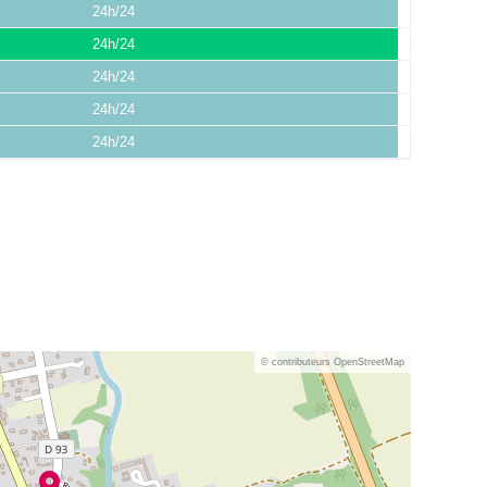
24h/24
24h/24
24h/24
24h/24
24h/24
© contributeurs OpenStreetMap