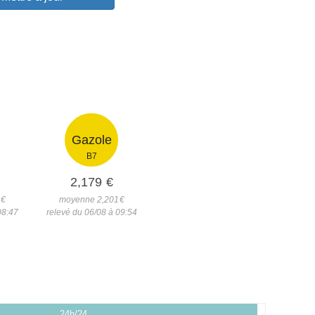
Gazole
B7
2,179
€
3
€
moyenne 2,201
€
08:47
relevé du 06/08 à 09:54
24h/24