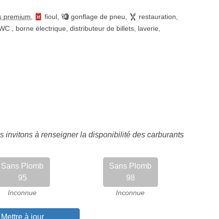
s premium
,
fioul
,
gonflage de pneu
,
restauration
,
WC
,
borne électrique
,
distributeur de billets
,
laverie
,
 invitons à renseigner la disponibilité des carburants
Sans Plomb
Sans Plomb
95
98
Inconnue
Inconnue
Mettre à jour