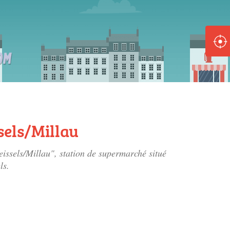
ole :
Disponible
Épuisé
8 :
Disponible
Épuisé
sels/Millau
5 :
eissels/Millau", station de supermarché situé
Disponible
Épuisé
ls.
Fe