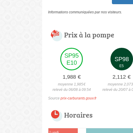
Informations communiquées par nos visiteurs.
Prix à la pompe
SP95
SP98
E10
E5
1,988
€
2,112
€
moyenne 1,985
€
moyenne 2,07
relevé du 06/08 à 09:54
relevé du 20/07 à 
Source
prix-carburants.gouv.fr
Horaires
Lundi