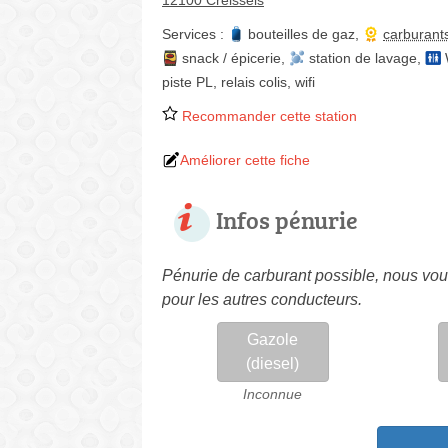
12100 Creissels
Services :
bouteilles de gaz
,
carburant
snack / épicerie
,
station de lavage
,
piste PL
,
relais colis
,
wifi
Recommander cette station
Améliorer cette fiche
Infos pénurie
Pénurie de carburant possible, nous vous
pour les autres conducteurs.
Gazole
(diesel)
Inconnue