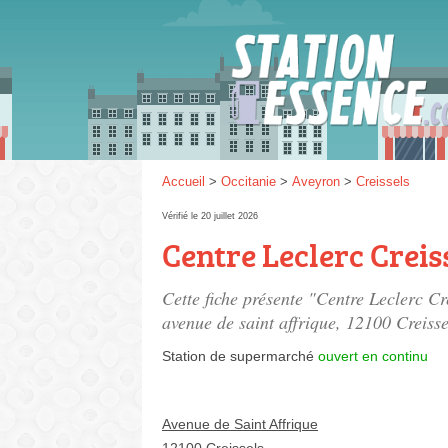
Gaz
SP 9
Accueil
>
Occitanie
>
Aveyron
>
Creissels
Vérifié le 20 juillet 2026
Centre Leclerc Creis
SP 9
Cette fiche présente "Centre Leclerc Cr
avenue de saint affrique
, 12100 Creisse
Station de supermarché
ouvert en continu
Avenue de Saint Affrique