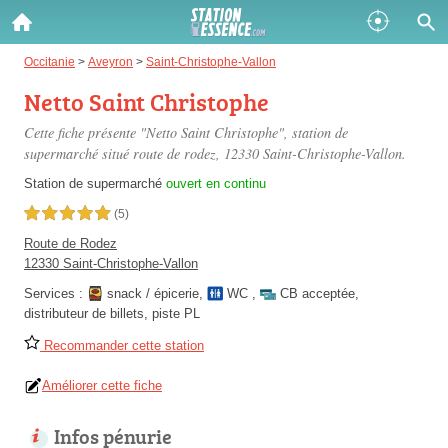
Gazole :
Occitanie
>
Aveyron
>
Saint-Christophe-Vallon
Netto Saint Christophe
Disponible
Épuisé
Cette fiche présente "Netto Saint Christophe", station de
SP 98 :
supermarché situé
route de rodez
, 12330 Saint-Christophe-Vallon.
Disponible
Épuisé
Station de supermarché
ouvert en continu
5,0 étoiles sur 5
(5)
SP 95 :
Route de Rodez
Disponible
Épuisé
12330 Saint-Christophe-Vallon
Services :
snack / épicerie
,
WC
,
CB acceptée
,
distributeur de billets
,
piste PL
Recommander cette station
Améliorer cette fiche
Fermer
Infos pénurie