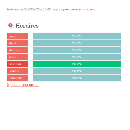
Relevés du 05/08/2026 à 10:42, source
prix-carburants.gouv.fr
Horaires
Lundi
24h/24
Mardi
24h/24
Mercredi
24h/24
Jeudi
24h/24
Vendredi
24h/24
Samedi
24h/24
Dimanche
24h/24
Signaler une erreur