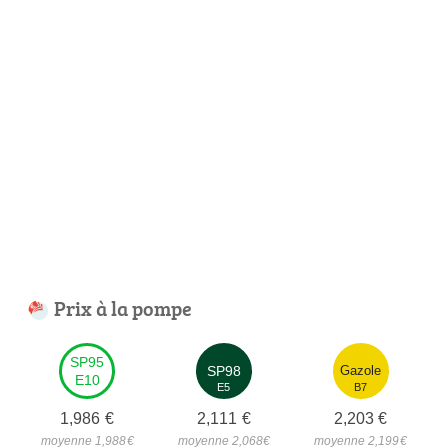
Prix à la pompe
SP95
SP98
Gazole
E10
E5
B7
1,986
€
2,111
€
2,203
€
moyenne 1,988
€
moyenne 2,068
€
moyenne 2,199
€