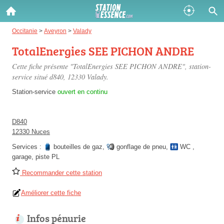
Gazole :
Occitanie
>
Aveyron
>
Valady
TotalEnergies SEE PICHON ANDRE
Disponible
Épuisé
Cette fiche présente "TotalEnergies SEE PICHON ANDRE", station-
SP 98 :
service situé
d840
, 12330 Valady.
Disponible
Épuisé
Station-service
ouvert en continu
SP 95 :
D840
Disponible
Épuisé
12330 Nuces
Services :
bouteilles de gaz
,
gonflage de pneu
,
WC
,
garage
,
piste PL
Recommander cette station
Améliorer cette fiche
Fermer
Infos pénurie