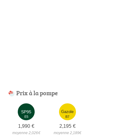
Prix à la pompe
SP95
Gazole
E5
B7
1,990
€
2,195
€
moyenne 2,026
€
moyenne 2,189
€