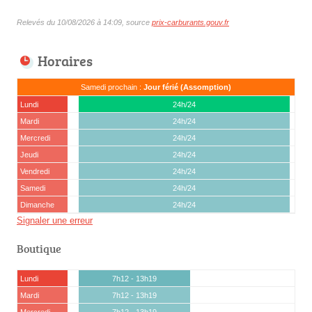
Relevés du 10/08/2026 à 14:09, source
prix-carburants.gouv.fr
Horaires
Samedi prochain :
Jour férié (Assomption)
Lundi
24h/24
Mardi
24h/24
Mercredi
24h/24
Jeudi
24h/24
Vendredi
24h/24
Samedi
24h/24
Dimanche
24h/24
Signaler une erreur
Boutique
Lundi
7h12 - 13h19
Mardi
7h12 - 13h19