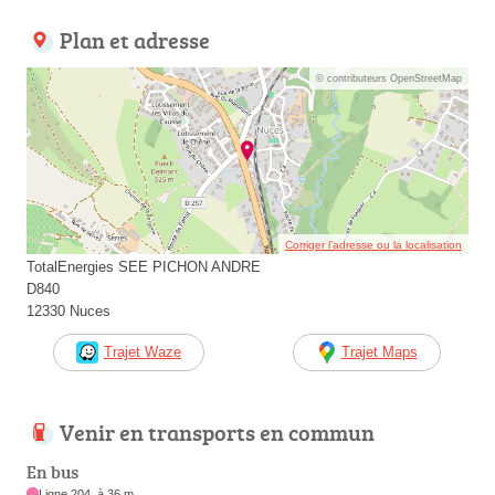
Plan et adresse
© contributeurs OpenStreetMap
Corriger l’adresse ou la localisation
TotalEnergies SEE PICHON ANDRE
D840
12330 Nuces
Trajet Waze
Trajet Maps
Venir en transports en commun
En bus
Ligne 204, à 36 m