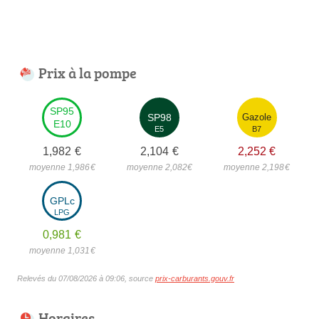
Prix à la pompe
SP95
SP98
Gazole
E10
E5
B7
1,982
€
2,104
€
2,252
€
moyenne 1,986
€
moyenne 2,082
€
moyenne 2,198
€
GPLc
LPG
0,981
€
moyenne 1,031
€
Relevés du 07/08/2026 à 09:06, source
prix-carburants.gouv.fr
Horaires