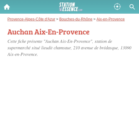
Gazole :
Provence-Alpes-Côte d'Azur
>
Bouches-du-Rhône
>
Aix-en-Provence
Auchan Aix-En-Provence
Disponible
Épuisé
Cette fiche présente "Auchan Aix-En-Provence", station de
SP 98 :
supermarché situé
lieudit chamsaur, 210 avenue de brédasque
, 13090
Aix-en-Provence.
Disponible
Épuisé
SP 95 :
Disponible
Épuisé
Fermer