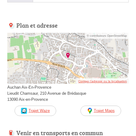
Plan et adresse
© contributeurs OpenStreetMap
Corriger l’adresse ou la localisation
Auchan Aix-En-Provence
Lieudit Chamsaur, 210 Avenue de Brédasque
13090 Aix-en-Provence
Trajet Waze
Trajet Maps
Venir en transports en commun