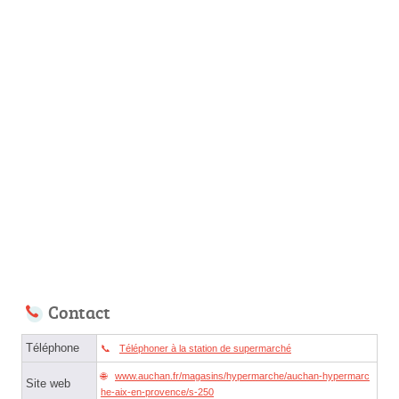
Contact
Téléphone
Téléphoner à la station de supermarché
www.auchan.fr/magasins/hypermarche/auchan-hypermarc
Site web
he-aix-en-provence/s-250