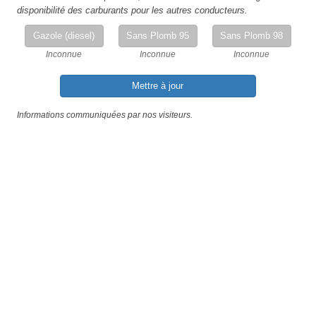
disponibilité des carburants pour les autres conducteurs.
Gazole (diesel)
Sans Plomb 95
Sans Plomb 98
Inconnue
Inconnue
Inconnue
Mettre à jour
Informations communiquées par nos visiteurs.