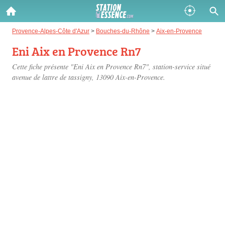
Gazole :
Provence-Alpes-Côte d'Azur
>
Bouches-du-Rhône
>
Aix-en-Provence
Eni Aix en Provence Rn7
Disponible
Épuisé
Cette fiche présente "Eni Aix en Provence Rn7", station-service situé
SP 98 :
avenue de lattre de tassigny
, 13090 Aix-en-Provence.
Disponible
Épuisé
SP 95 :
Disponible
Épuisé
Fermer