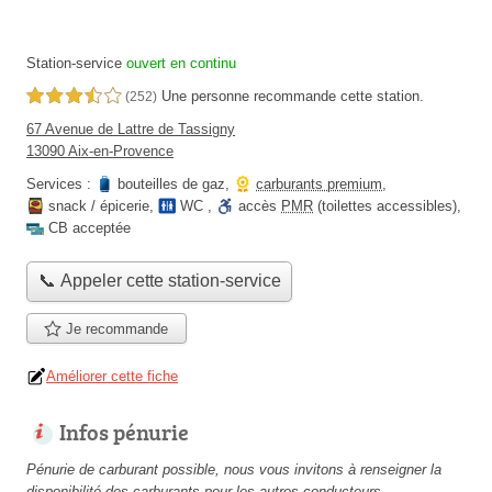
Station-service
ouvert en continu
Une personne
recommande
cette station.
3,5 étoiles sur 5
(252)
67 Avenue de Lattre de Tassigny
13090 Aix-en-Provence
Services :
bouteilles de gaz
,
carburants premium
,
snack / épicerie
,
WC
,
accès
PMR
(toilettes accessibles)
,
CB acceptée
📞 Appeler cette station-service
Je recommande
Améliorer cette fiche
Infos pénurie
Pénurie de carburant possible, nous vous invitons à renseigner la
disponibilité des carburants pour les autres conducteurs.