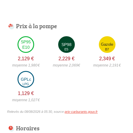
Prix à la pompe
SP95
SP98
Gazole
E10
E5
B7
2,129
€
2,229
€
2,349
€
moyenne 1,980
€
moyenne 2,069
€
moyenne 2,191
€
GPLc
LPG
1,129
€
moyenne 1,027
€
Relevés du 08/08/2026 à 05:30, source
prix-carburants.gouv.fr
Horaires