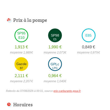
Prix à la pompe
SP95
SP98
E85
E10
E5
1,913
€
1,990
€
0,849
€
moyenne 1,989
€
moyenne 2,073
€
moyenne 0,879
€
Gazole
GPLc
B7
LPG
2,111
€
0,964
€
moyenne 2,207
€
moyenne 1,040
€
Relevés du 07/08/2026 à 00:01, source
prix-carburants.gouv.fr
Horaires