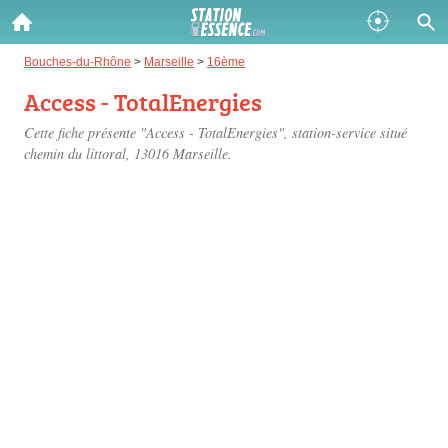
Gazole :
Bouches-du-Rhône
>
Marseille
>
16ème
Access - TotalEnergies
Disponible
Épuisé
Cette fiche présente "Access - TotalEnergies", station-service situé
SP 98 :
chemin du littoral
, 13016 Marseille.
Disponible
Épuisé
SP 95 :
Disponible
Épuisé
Fermer