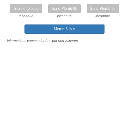
Gazole (diesel)
Sans Plomb 95
Sans Plomb 98
Inconnue
Inconnue
Inconnue
Mettre à jour
Informations communiquées par nos visiteurs.