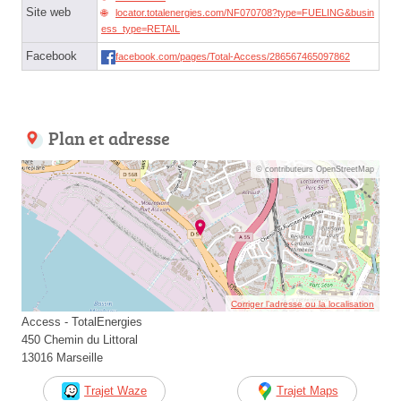
Site web
locator.totalenergies.com/NF070708?type=FUELING&busin
ess_type=RETAIL
Facebook
facebook.com/pages/Total-Access/286567465097862
Plan et adresse
© contributeurs OpenStreetMap
Corriger l’adresse ou la localisation
Access - TotalEnergies
450 Chemin du Littoral
13016 Marseille
Trajet Waze
Trajet Maps