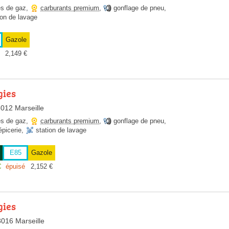
es de gaz
,
carburants premium
,
gonflage de pneu
,
ion de lavage
Gazole
2,149
€
gies
3012 Marseille
es de gaz
,
carburants premium
,
gonflage de pneu
,
épicerie
,
station de lavage
E85
Gazole
€
épuisé
2,152
€
gies
3016 Marseille