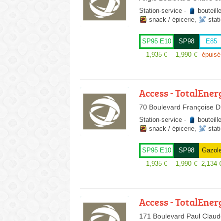
Station-service
-
bouteill
snack / épicerie
,
stat
SP95 E10
SP98
E85
1,935
€
1,990
€
épuisé
Access - TotalEner
70 Boulevard Françoise D
Station-service
-
bouteill
snack / épicerie
,
stat
SP95 E10
SP98
Gazol
1,935
€
1,990
€
2,134
Access - TotalEner
171 Boulevard Paul Claude