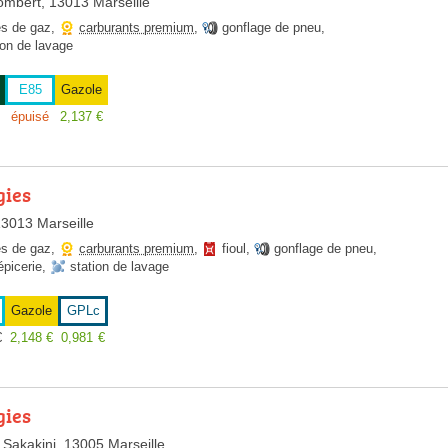
mbert, 13013 Marseille
es de gaz
,
carburants premium
,
gonflage de pneu
,
ion de lavage
E85
Gazole
épuisé
2,137
€
gies
13013 Marseille
es de gaz
,
carburants premium
,
fioul
,
gonflage de pneu
,
épicerie
,
station de lavage
Gazole
GPLc
€
2,148
€
0,981
€
gies
Sakakini, 13005 Marseille