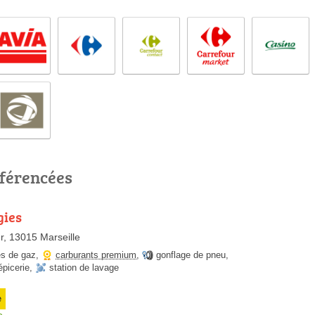
éférencées
gies
r, 13015 Marseille
es de gaz
,
carburants premium
,
gonflage de pneu
,
épicerie
,
station de lavage
e