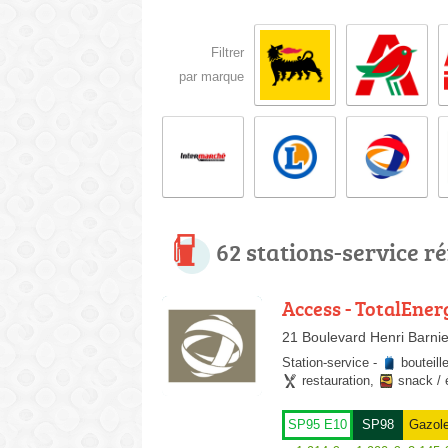
Filtrer
par marque
62 stations-service r
Access - TotalEner
21 Boulevard Henri Barnie
Station-service
-
bouteill
restauration
,
snack / 
SP95 E10
SP98
Gazol