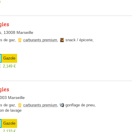
€
gies
, 13008 Marseille
es de gaz
,
carburants premium
,
snack / épicerie
,
Gazole
€
2,149
€
gies
003 Marseille
es de gaz
,
carburants premium
,
gonflage de pneu
,
ion de lavage
Gazole
2,133
€