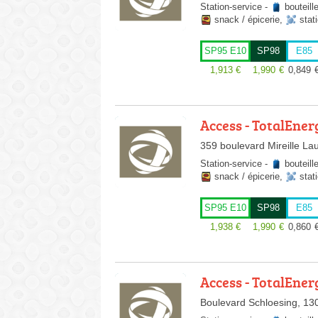
Station-service
-
bouteill
snack / épicerie
,
stat
SP95 E10
SP98
E85
1,913
€
1,990
€
0,849
Access - TotalEner
359 boulevard Mireille La
Station-service
-
bouteill
snack / épicerie
,
stat
SP95 E10
SP98
E85
1,938
€
1,990
€
0,860
Access - TotalEner
Boulevard Schloesing, 13