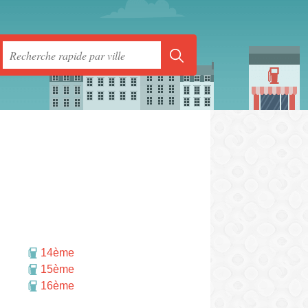
14ème
15ème
16ème
rmer