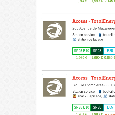
1,914
€
1,990
€
2,145
Access - TotalEner
265 Avenue de Mazargues
Station-service
-
bouteill
station de lavage
SP95 E10
SP98
E85
1,939
€
1,990
€
0,850
Access - TotalEner
Bld. De Plombières 83, 13
Station-service
-
bouteill
snack / épicerie
,
stat
SP95 E10
SP98
E85
1,931
€
1,990
€
épuisé