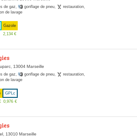
es de gaz
,
gonflage de pneu
,
restauration
,
ion de lavage
Gazole
2,134
€
gies
uparc, 13004 Marseille
es de gaz
,
gonflage de pneu
,
restauration
,
ion de lavage
e
GPLc
€
0,976
€
gies
l, 13010 Marseille