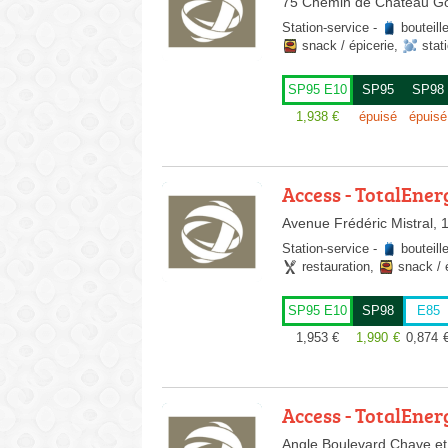
75 Chemin de Château Go
Station-service
-
bouteill
snack / épicerie
,
stat
SP95 E10
SP95
SP98
1,938
€
épuisé
épuisé
Access - TotalEner
Avenue Frédéric Mistral, 
Station-service
-
bouteill
restauration
,
snack / 
SP95 E10
SP98
E85
1,953
€
1,990
€
0,874
Access - TotalEner
Angle Boulevard Chave et 