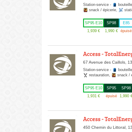
Station-service
-
bouteill
snack / épicerie
,
stat
SP95 E10
SP98
E85
1,939
€
1,990
€
épuisé
Access - TotalEner
67 Avenue des Caillols, 1
Station-service
-
bouteill
restauration
,
snack / 
SP95 E10
SP95
SP98
1,931
€
épuisé
1,990
Access - TotalEner
450 Chemin du Littoral, 1