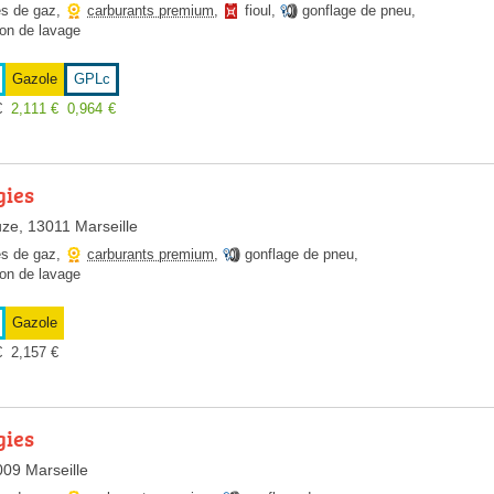
es de gaz
,
carburants premium
,
fioul
,
gonflage de pneu
,
ion de lavage
Gazole
GPLc
€
2,111
€
0,964
€
gies
uze, 13011 Marseille
es de gaz
,
carburants premium
,
gonflage de pneu
,
ion de lavage
Gazole
€
2,157
€
gies
009 Marseille