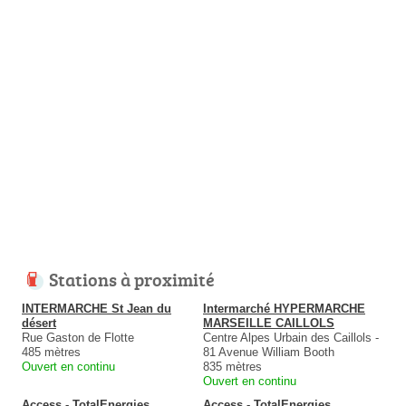
Stations à proximité
INTERMARCHE St Jean du
Intermarché HYPERMARCHE
désert
MARSEILLE CAILLOLS
Rue Gaston de Flotte
Centre Alpes Urbain des Caillols -
485 mètres
81 Avenue William Booth
Ouvert en continu
835 mètres
Ouvert en continu
Access - TotalEnergies
Access - TotalEnergies