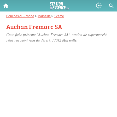
Gazole :
Bouches-du-Rhône
>
Marseille
>
12ème
Auchan Fremarc SA
Disponible
Épuisé
Cette fiche présente "Auchan Fremarc SA", station de supermarché
SP 98 :
situé
rue saint jean du désert
, 13012 Marseille.
Disponible
Épuisé
SP 95 :
Disponible
Épuisé
Fermer