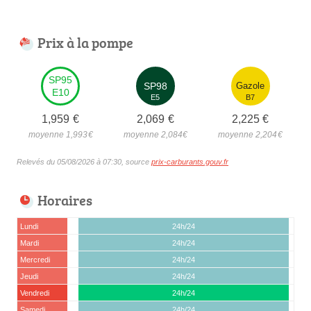
Prix à la pompe
SP95
SP98
Gazole
E10
E5
B7
1,959
€
2,069
€
2,225
€
moyenne 1,993
€
moyenne 2,084
€
moyenne 2,204
€
Relevés du 05/08/2026 à 07:30, source
prix-carburants.gouv.fr
Horaires
Lundi
24h/24
Mardi
24h/24
Mercredi
24h/24
Jeudi
24h/24
Vendredi
24h/24
Samedi
24h/24