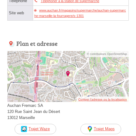
Téléphone
Téléphoner à la station de supermarché
www.auchan.fr/magasins/supermarche/auchan-supermarc
Site web
he-marseille-la-fourragere/s-1301
Plan et adresse
© contributeurs OpenStreetMap
Corriger l’adresse ou la localisation
Auchan Fremarc SA
120 Rue Saint Jean du Désert
13012 Marseille
Trajet Waze
Trajet Maps