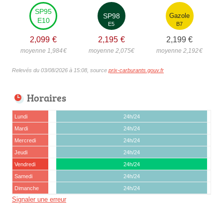
SP95
SP98
Gazole
E10
E5
B7
2,099
€
2,195
€
2,199
€
moyenne 1,984
€
moyenne 2,075
€
moyenne 2,192
€
Relevés du 03/08/2026 à 15:08, source
prix-carburants.gouv.fr
Horaires
Lundi
24h/24
Mardi
24h/24
Mercredi
24h/24
Jeudi
24h/24
Vendredi
24h/24
Samedi
24h/24
Dimanche
24h/24
Signaler une erreur