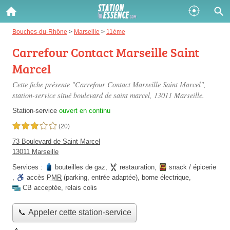
Gazole :
Bouches-du-Rhône
>
Marseille
>
11ème
Carrefour Contact Marseille Saint
Disponible
Épuisé
Marcel
SP 98 :
Cette fiche présente "Carrefour Contact Marseille Saint Marcel",
Disponible
Épuisé
station-service situé
boulevard de saint marcel
, 13011 Marseille.
Station-service
ouvert en continu
SP 95 :
3,0 étoiles sur 5
(20)
Disponible
Épuisé
73 Boulevard de Saint Marcel
13011 Marseille
Services :
bouteilles de gaz
,
restauration
,
snack / épicerie
,
accès
PMR
(parking, entrée adaptée)
,
borne électrique
,
CB acceptée
,
relais colis
Fermer
📞 Appeler cette station-service