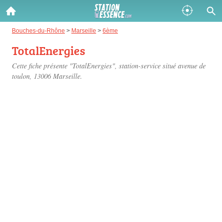
Gazole :
Bouches-du-Rhône
>
Marseille
>
6ème
TotalEnergies
Disponible
Épuisé
Cette fiche présente "TotalEnergies", station-service situé
avenue de
SP 98 :
toulon
, 13006 Marseille.
Disponible
Épuisé
SP 95 :
Disponible
Épuisé
Fermer