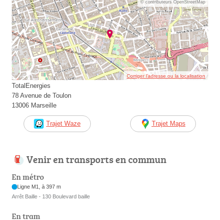
© contributeurs OpenStreetMap
Corriger l’adresse ou la localisation
TotalEnergies
78 Avenue de Toulon
13006 Marseille
Trajet Waze
Trajet Maps
Venir en transports en commun
En métro
Ligne M1, à 397 m
Arrêt Baille - 130 Boulevard baille
En tram