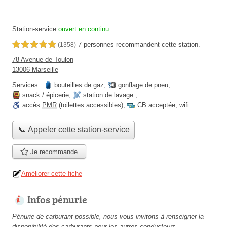
Station-service
ouvert en continu
7 personnes
recommandent
cette station.
5,0 étoiles sur 5
(1358)
78 Avenue de Toulon
13006 Marseille
Services :
bouteilles de gaz
,
gonflage de pneu
,
snack / épicerie
,
station de lavage
,
accès
PMR
(toilettes accessibles)
,
CB acceptée
,
wifi
📞 Appeler cette station-service
Je recommande
Améliorer cette fiche
Infos pénurie
Pénurie de carburant possible, nous vous invitons à renseigner la
disponibilité des carburants pour les autres conducteurs.