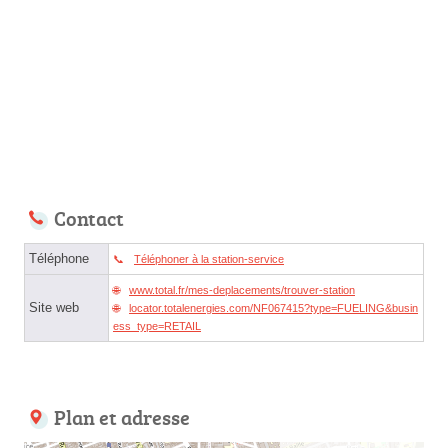
Contact
Téléphone
Téléphoner à la station-service
www.total.fr/mes-deplacements/trouver-station
Site web
locator.totalenergies.com/NF067415?type=FUELING&busin
ess_type=RETAIL
Plan et adresse