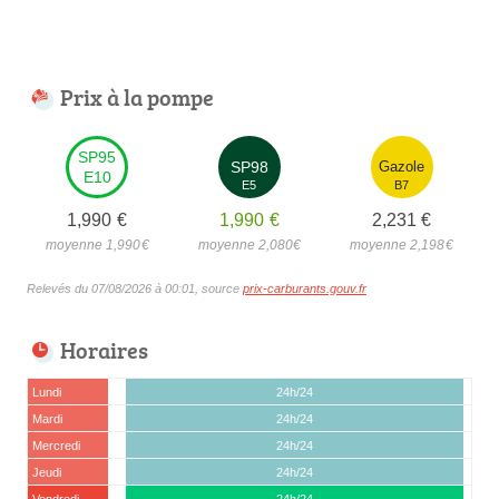
Prix à la pompe
SP95
SP98
Gazole
E10
E5
B7
1,990
€
1,990
€
2,231
€
moyenne 1,990
€
moyenne 2,080
€
moyenne 2,198
€
Relevés du 07/08/2026 à 00:01, source
prix-carburants.gouv.fr
Horaires
Lundi
24h/24
Mardi
24h/24
Mercredi
24h/24
Jeudi
24h/24