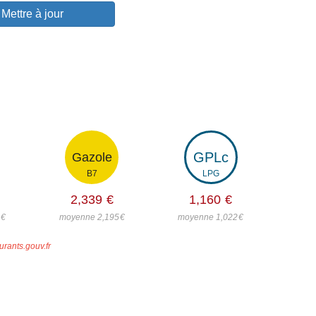
Mettre à jour
GPLc
Gazole
B7
LPG
2,339
€
1,160
€
8
€
moyenne 2,195
€
moyenne 1,022
€
urants.gouv.fr