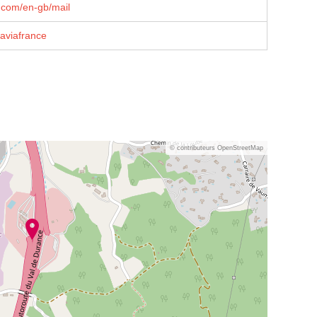
com/en-gb/mail
aviafrance
© contributeurs OpenStreetMap