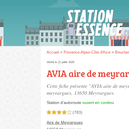
Gaz
SP 9
Accueil
>
Provence-Alpes-Côte d'Azur
>
Bouche
Vérifié le 21 juillet 2026
AVIA aire de meyra
SP 9
Cette fiche présente "AVIA aire de mey
meyrargues
, 13650 Meyrargues.
Station d'autoroute
ouvert en continu
(783)
4,0 étoiles sur 5
Aire de Meyrargues