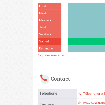
Lundi
Mardi
Mercredi
Jeudi
Vendredi
Samedi
Dimanche
Signaler une erreur
Contact
Téléphone
Téléphoner à l
www.avia-franc