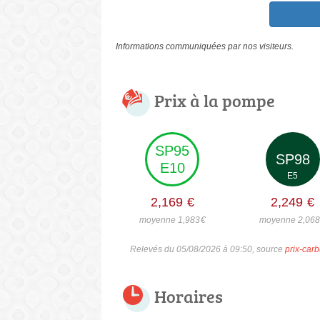
Informations communiquées par nos visiteurs.
Prix à la pompe
SP95
SP98
E10
E5
2,169
€
2,249
€
moyenne 1,983
€
moyenne 2,06
Relevés du 05/08/2026 à 09:50, source
prix-carb
Horaires